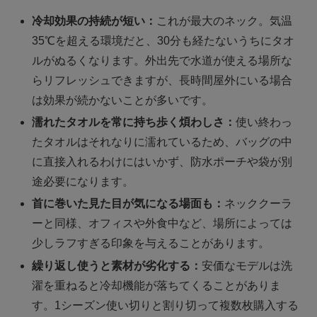
冷却効果の持続が短い：
これが最大のネック。気温
35℃を超える環境だと、30分も経たないうちにタオ
ルがぬるくなります。外出先で水道が使える場所な
らリフレッシュできますが、長時間屋外にいる場合
は効果が続かないことが多いです。
濡れたタオルを常に持ち歩く煩わしさ：
使い終わっ
たタオルはそれなりに濡れているため、バッグの中
に直接入れるわけにはいかず、防水ポーチや袋が別
途必要になります。
首に巻いた見た目が気になる場面も：
ネッククーラ
ーと同様、オフィスや外食中など、場所によっては
少しラフすぎる印象を与えることがあります。
繰り返し使うと素材が劣化する：
安価なモデルは洗
濯を重ねると冷却機能が落ちてくることがありま
す。1シーズン使い切りと割り切って複数枚購入する