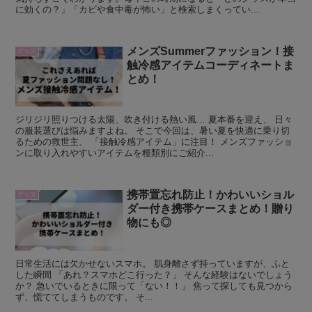
に効くの？」「カビや食中毒が怖い」と検索しまくってい...
メンズSummerファッション！接
グッズ
触冷感アイテムコーディネートま
とめ！
ジリジリ照りつける太陽、吹き付ける熱い風… 夏本番を迎え、 日々
の服装選びは悩みますよね。 そこで今回は、暑い夏を快適に乗り切
るための救世主、 「接触冷感アイテム」に注目！ メンズファッショ
ンに取り入れやすいアイテムを種類別にご紹介...
携帯置忘れ防止！かわいいショル
グッズ
ダー付き携帯ケースまとめ！贈り
物にも◎
日常生活には欠かせないスマホ。 肌身離さず持っていますが、ふと
した瞬間 「あれ？スマホどこ行った？」 そんな経験はないでしょう
か？ 急いでいるときに限って「ない！！」 焦って探しても見つから
ず、慌ててしまうものです。 そ...