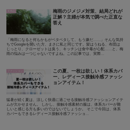
梅雨のジメジメ対策、結局どれが
実用品
正解？主婦が本気で調べた正直な
答え
「梅雨になると何もかもがベタベタして、もう嫌だ……」そんな気持
ちでGoogleを開いた方、まさに私と同じです。髪はうねる、布団は
じっとり、クローゼットは臭う、キッチンは食中毒が心配……と、梅
雨の悩みは一つじゃないですよね。この記事では、実際...
この夏、一枚は欲しい！体系カバ
ファッション
ー、レディース接触冷感ファッシ
ョンアイテム！
猛暑が続く夏は、涼しく快適に過ごせる接触冷感ファッションアイテ
ムが欠かせません。 しかし、接触冷感素材の服は、体系カバーが難
しいと感じる方も多いのではないでしょうか。 そこで今回は、体系
カバーもできるレディース接触冷感ファッショ...