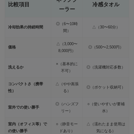
比較項目
冷感タオル
ーラー
◎（6〜10時
冷却効果の持続時間
△（30〜60分）
間）
△（3,000〜
価格
◎（500〜2,500円）
8,000円）
×（基本的に
洗えるか
◎（洗濯機対応多数）
不可）
コンパクトさ（携帯
△（やや嵩張
◎（ポケット収納可）
性）
る）
◎（ハンズフ
○（使いやすいが要補
室外での使い勝手
リー）
水）
室内（オフィス等）で
○（静音モー
△（濡れたまま使用は
の使い勝手
ドあり）
気になる）