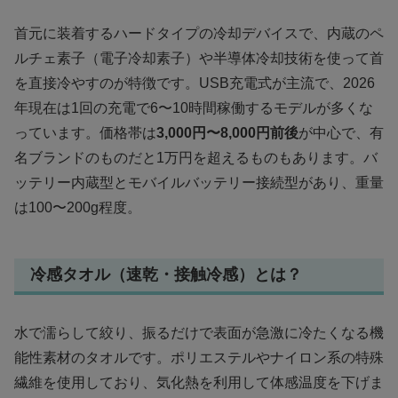
首元に装着するハードタイプの冷却デバイスで、内蔵のペ
ルチェ素子（電子冷却素子）や半導体冷却技術を使って首
を直接冷やすのが特徴です。USB充電式が主流で、2026
年現在は1回の充電で6〜10時間稼働するモデルが多くな
っています。価格帯は
3,000円〜8,000円前後
が中心で、有
名ブランドのものだと1万円を超えるものもあります。バ
ッテリー内蔵型とモバイルバッテリー接続型があり、重量
は100〜200g程度。
冷感タオル（速乾・接触冷感）とは？
水で濡らして絞り、振るだけで表面が急激に冷たくなる機
能性素材のタオルです。ポリエステルやナイロン系の特殊
繊維を使用しており、気化熱を利用して体感温度を下げま