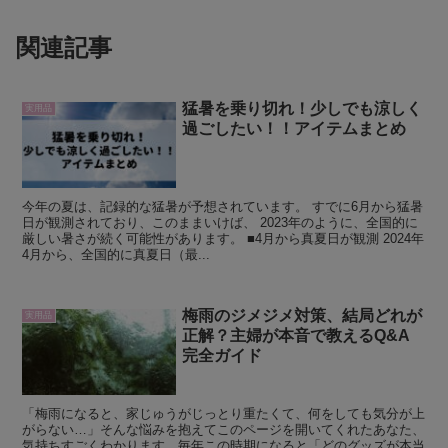
関連記事
猛暑を乗り切れ！少しでも涼しく
実用品
過ごしたい！！アイテムまとめ
今年の夏は、記録的な猛暑が予想されています。 すでに6月から猛暑
日が観測されており、このままいけば、 2023年のように、全国的に
厳しい暑さが続く可能性があります。 ■4月から真夏日が観測 2024年
4月から、全国的に真夏日（最...
梅雨のジメジメ対策、結局どれが
実用品
正解？主婦が本音で教えるQ&A
完全ガイド
「梅雨になると、家じゅうがじっとり重たくて、何をしても気分が上
がらない…」そんな悩みを抱えてこのページを開いてくれたあなた、
気持ちすごくわかります。毎年この時期になると「どのグッズが本当