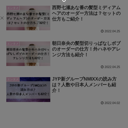
西野七瀬あな番の髪型ミディアム
エンタメ
ヘアのオーダー方法は？セットの
仕方もご紹介！
2022.04.25
朝日奈央の髪型切りっぱなしボブ
エンタメ
のオーダーの仕方！外ハネやアレ
ンジ方法も紹介！
2022.04.25
JYP新グループNMIXXの読み方
エンタメ
は？人数や日本人メンバーも紹
介！
2022.04.02