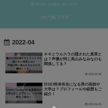
世の中の気になるあれこれについて
つれづれブログ
2022-04
キキとウルスラの隠された真実と
アニメ
は？声優が同じ高山みなみなのも
関係してる？
2022.04.30
ISSEI将来有名になる男の高校や
エンタメ
大学は？プロフィールや経歴もご
紹介！
2022.04.26