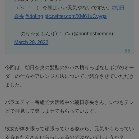
（´<_｀ ） 今朝はいい天気やないですか。
#朝日
奈央
#idoling
pic.twitter.com/XM61uCvyga
— のり☆えもん♪(´ε｀ )🐾 (@norihoshiemon)
March 29, 2022
今回は、朝日奈央の髪型の外ハネ切りっぱなしボブのオー
ダーの仕方やアレンジ方法についてご紹介させていただき
ました。
バラエティー番組で大活躍中の朝日奈央さん、いつもテレ
ビで拝見して楽しませてもらっています。
彼女が体を張って頑張っている姿から、元気をもらってい
る方もたくさんいらっしゃるのではないでしょうか？