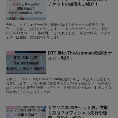
チケットの値段もご紹介！
今回は「メイウェザーvsデジ視聴方法は？チケットの値段もご紹
介！」と題してお送りいたします。 「メイウェザー vs デジ」戦が
2022年11月14日（日本時間）に行われました。 試合の結果、メイウ
ェザーは左目下に怪我をしてしまい...
BTSJINのTheAstronaut歌詞カナ
K-POP
ルビ・和訳！
今回は、「BTSJINのTheAstronaut歌詞カナルビ・和訳！」と題して
お送りします。 JINが兵役に参加することが明らかになり、その後ソ
ロシングルの発売が発表されたりと、ARMYの心を動かされるような
発表がたくさんありましたね...
サマソニ2023チケット買い方取
イベント
り方は？オフィシャル先行や種