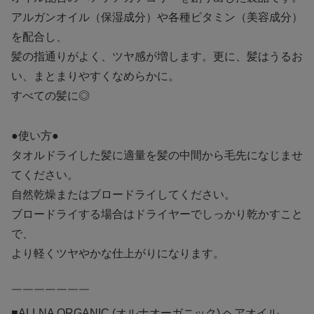
アルガンオイル（保湿成分）や各種ビタミン（美容成分）
を配合し、
髪の指通りがよく、ツヤ感が増します。更に、髪はうるお
い、まとまりやすくなめらかに。
すべての髪に◎
●使い方●
タオルドライした髪に適量を髪の中間から毛先になじませ
てください。
自然乾燥またはブロードライしてください。
ブロードライする場合はドライヤーでしっかり乾かすこと
で、
より軽くツヤやかな仕上がりになります。
￣￣￣￣￣￣￣
■ALLNA ORGANIC (オルナオーガニック) ヘアオイル