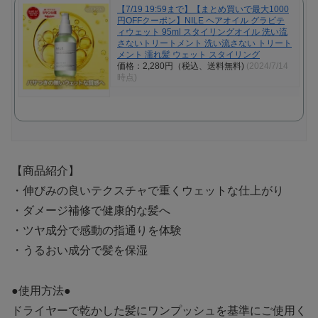
【7/19 19:59まで】【まとめ買いで最大1000
円OFFクーポン】NILE ヘアオイル グラビテ
ィウェット 95ml スタイリングオイル 洗い流
さないトリートメント 洗い流さない トリート
メント 濡れ髪 ウェット スタイリング
価格：2,280円（税込、送料無料)
(2024/7/14
時点)
【商品紹介】
・伸びみの良いテクスチャで重くウェットな仕上がり
・ダメージ補修で健康的な髪へ
・ツヤ成分で感動の指通りを体験
・うるおい成分で髪を保湿
●使用方法●
ドライヤーで乾かした髪にワンプッシュを基準にご使用く