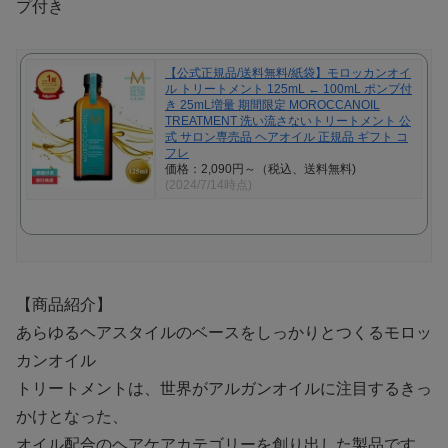
プ付き
【公式正規品/送料無料/紙袋】モロッカンオイ
ル トリートメント 125mL ← 100mL ポンプ付
き 25mL増量 期間限定 MOROCCANOIL
TREATMENT 洗い流さないトリートメント 公
式 サロン専売品 ヘアオイル 正規品 ギフト コ
フレ
価格：2,090円～（税込、送料無料)
(2024/7/14時点)
【商品紹介】
あらゆるヘアスタイルのベースをしっかりとつくるモロッ
カンオイル
トリートメントは、世界がアルガンオイルに注目するきっ
かけとなった、
オイル配合のヘアケアカテゴリーを創り出した製品です。