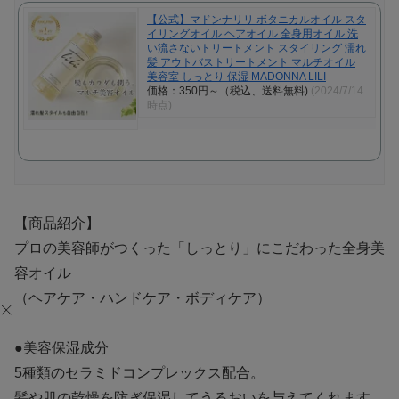
【公式】マドンナリリ ボタニカルオイル スタ
イリングオイル ヘアオイル 全身用オイル 洗
い流さないトリートメント スタイリング 濡れ
髪 アウトバストリートメント マルチオイル
美容室 しっとり 保湿 MADONNA LILI
価格：350円～（税込、送料無料)
(2024/7/14
時点)
【商品紹介】
プロの美容師がつくった「しっとり」にこだわった全身美
容オイル
（ヘアケア・ハンドケア・ボディケア）
●美容保湿成分
5種類のセラミドコンプレックス配合。
髪や肌の乾燥を防ぎ保湿してうるおいを与えてくれます。