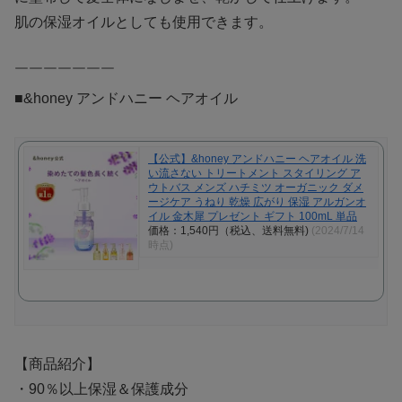
肌の保湿オイルとしても使用できます。
￣￣￣￣￣￣￣
■&honey アンドハニー ヘアオイル
【公式】&honey アンドハニー ヘアオイル 洗
い流さない トリートメント スタイリング ア
ウトバス メンズ ハチミツ オーガニック ダメ
ージケア うねり 乾燥 広がり 保湿 アルガンオ
イル 金木犀 プレゼント ギフト 100mL 単品
価格：1,540円（税込、送料無料)
(2024/7/14
時点)
【商品紹介】
・90％以上保湿＆保護成分