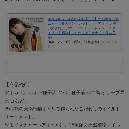
★ランキング4冠達成★【公式】オルナオーガ
ニック【楽天ランキング1位】ヘアオイル 洗
い流さない アウトバス トリートメント スタ
イリング 80ml ふんわり柔らかナチュラル美
髪へ
価格：2,200円（税込、送料無料)
(2024/7/14
時点)
【商品紹介】
アボカド油 ホホバ種子油 ツバキ種子油 シア脂 オリーブ果
実油 など、
25種類の天然植物オイルで作られたこだわりのオイルト
リートメント。
※モイスチャーヘアオイルは、25種類の天然植物オイル