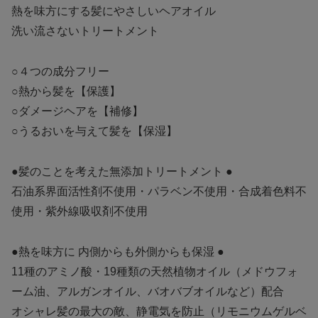
熱を味方にする髪にやさしいヘアオイル
洗い流さないトリートメント
○４つの成分フリー
○熱から髪を【保護】
○ダメージヘアを【補修】
○うるおいを与えて髪を【保湿】
●髪のことを考えた無添加トリートメント ●
石油系界面活性剤不使用・パラベン不使用・合成着色料不
使用・紫外線吸収剤不使用
●熱を味方に 内側からも外側からも保湿 ●
11種のアミノ酸・19種類の天然植物オイル（メドウフォ
ーム油、アルガンオイル、バオバブオイルなど）配合
オシャレ髪の最大の敵、静電気を防止（リモニウムゲルベ