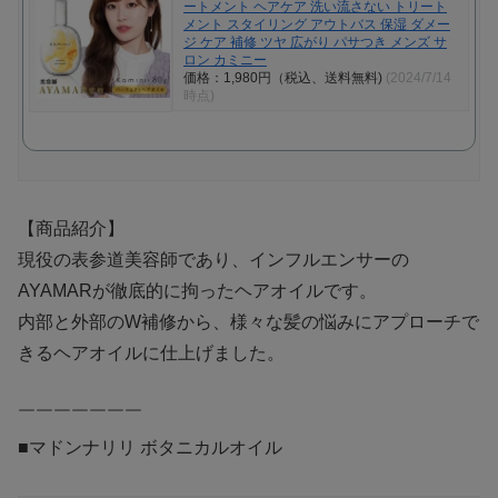
ートメント ヘアケア 洗い流さない トリート
メント スタイリング アウトバス 保湿 ダメー
ジ ケア 補修 ツヤ 広がり パサつき メンズ サ
ロン カミニー
価格：1,980円（税込、送料無料)
(2024/7/14
時点)
【商品紹介】
現役の表参道美容師であり、インフルエンサーの
AYAMARが徹底的に拘ったヘアオイルです。
内部と外部のW補修から、様々な髪の悩みにアプローチで
きるヘアオイルに仕上げました。
￣￣￣￣￣￣￣
■マドンナリリ ボタニカルオイル