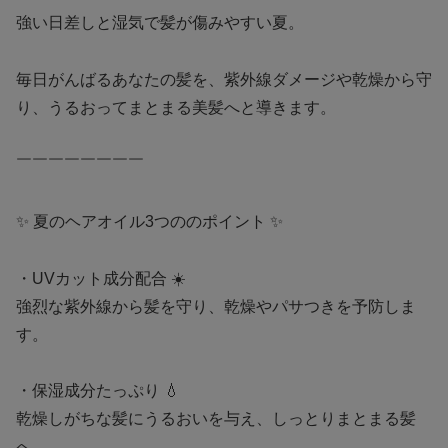
強い日差しと湿気で髪が傷みやすい夏。
毎日がんばるあなたの髪を、紫外線ダメージや乾燥から守
り、うるおってまとまる美髪へと導きます。
￣￣￣￣￣￣￣￣
✨ 夏のヘアオイル3つののポイント ✨
・UVカット成分配合 ☀️
強烈な紫外線から髪を守り、乾燥やパサつきを予防しま
す。
・保湿成分たっぷり 💧
乾燥しがちな髪にうるおいを与え、しっとりまとまる髪
へ。