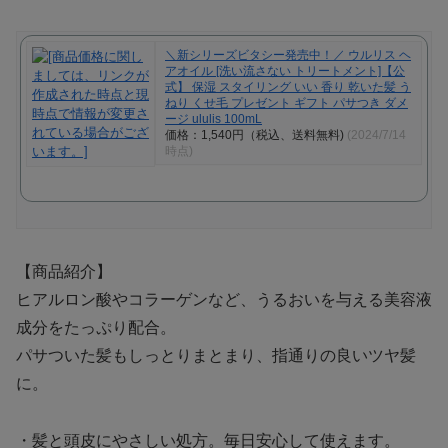
＼新シリーズビタシー発売中！／ ウルリス ヘ
アオイル [洗い流さない トリートメント]【公
式】 保湿 スタイリング いい 香り 乾いた髪 う
ねり くせ毛 プレゼント ギフト パサつき ダメ
ージ ululis 100mL
価格：1,540円（税込、送料無料)
(2024/7/14
時点)
【商品紹介】
ヒアルロン酸やコラーゲンなど、うるおいを与える美容液
成分をたっぷり配合。
パサついた髪もしっとりまとまり、指通りの良いツヤ髪
に。
・髪と頭皮にやさしい処方。毎日安心して使えます。