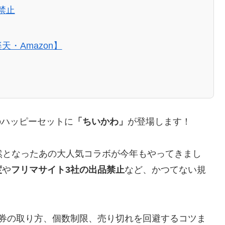
禁止
・Amazon】
のハッピーセットに
「ちいかわ」
が登場します！
然となったあの大人気コラボが今年もやってきまし
度
や
フリマサイト3社の出品禁止
など、かつてない規
入券の取り方、個数制限、売り切れを回避するコツま