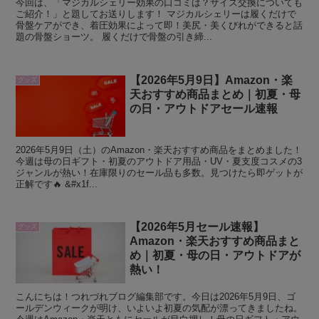
今回は、「マジカルシェリー効果の口コミは？サイズ交換についても
ご紹介！」と題してお送りします！ マジカルシェリーは履くだけで
骨盤ケアができ、着圧効果によって即！美尻・美くびれができると話
題の骨盤ショーツ。 履くだけで骨盤の引き締...
【2026年5月9日】Amazon・楽
グッズ
天おすすめ商品まとめ｜初夏・母
の日・アウトドアセール速報
2026年5月9日（土）のAmazon・楽天おすすめ商品をまとめました！
今週は母の日ギフト・初夏のアウトドア用品・UV・夏支度コスメの3
ジャンルが熱い！在庫限りのセール品も多数。見つけたら即ゲットが
正解です🔥 &#x1f...
【2026年5月セール速報】
グッズ
Amazon・楽天おすすめ商品まと
め｜初夏・母の日・アウトドアが
熱い！
こんにちは！つれづれブログ編集部です。今日は2026年5月9日、ゴ
ールデンウィークが明け、いよいよ初夏の気配が漂ってきましたね。