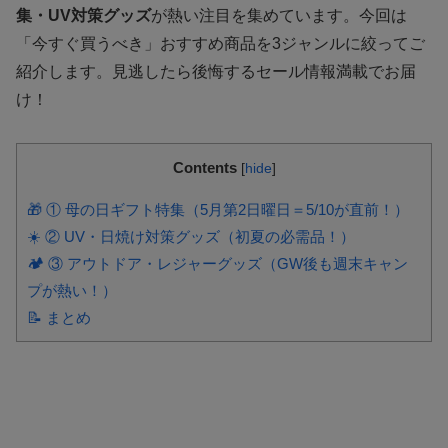
集・UV対策グッズ
が熱い注目を集めています。今回は
「今すぐ買うべき」おすすめ商品を3ジャンルに絞ってご
紹介します。見逃したら後悔するセール情報満載でお届
け！
Contents
[
hide
]
🎁 ① 母の日ギフト特集（5月第2日曜日＝5/10が直前！）
☀️ ② UV・日焼け対策グッズ（初夏の必需品！）
🏕️ ③ アウトドア・レジャーグッズ（GW後も週末キャン
プが熱い！）
📝 まとめ