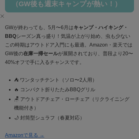
（GW後も週末キャンプが熱い！）
GWが終わっても、5月〜6月は
キャンプ・ハイキング・
BBQ
シーズン真っ盛り！気温が上がり始め、虫も少ない
この時期はアウトドア入門にも最適。Amazon・楽天では
GW後の
在庫一掃セール
が展開されており、普段より20〜
40%オフで手に入るチャンスです。
⛺ ワンタッチテント（ソロ〜2人用）
🔥 コンパクト折りたたみBBQグリル
🪑 アウトドアチェア・ローチェア（リクライニング
機能付き）
🌙 封筒型シュラフ（春夏対応）
Amazonで見る →