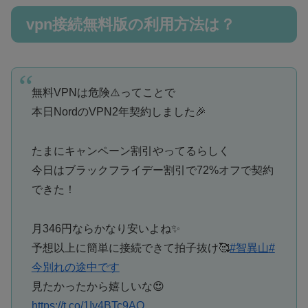
vpn接続無料版の利用方法は？
無料VPNは危険⚠️ってことで
本日NordのVPN2年契約しました🎉
たまにキャンペーン割引やってるらしく
今日はブラックフライデー割引で72%オフで契約
できた！
月346円ならかなり安いよね✨
予想以上に簡単に接続できて拍子抜け🥰
#智異山
#
今別れの途中です
見たかったから嬉しいな😍
https://t.co/1Iv4BTc9AO