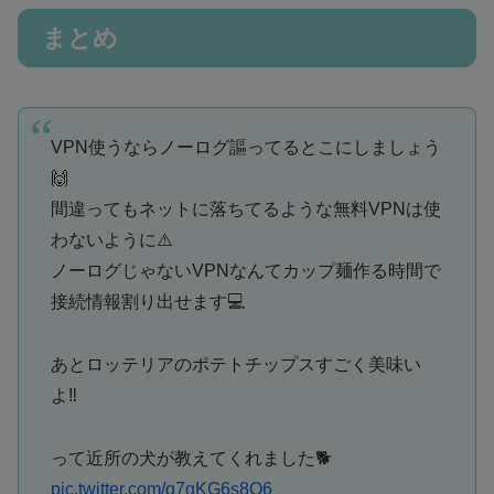
まとめ
VPN使うならノーログ謳ってるとこにしましょう
🙌
間違ってもネットに落ちてるような無料VPNは使
わないように⚠️
ノーログじゃないVPNなんてカップ麺作る時間で
接続情報割り出せます💻
あとロッテリアのポテトチップスすごく美味い
よ‼️
って近所の犬が教えてくれました🐕
pic.twitter.com/q7gKG6s8O6