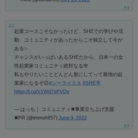
起業コースこそなかったけど、SHEでの学びや活
動、コミュニティがあったからこそ独立して今が
ある✨
チャンスがいっぱいあるSHEだから、日本一の女
性起業家コミュニティ絶対なる🌸
私もやりたいことどんどん形にしてって最強の起
業家になるぞ😊
#シーライクス
#SHE卒
https://t.co/V1Wd7gPVDv
— はっち｜ コミュニティ✖︎事業立ち上げ支援
✖︎PR (@tmmsh857)
June 9, 2022