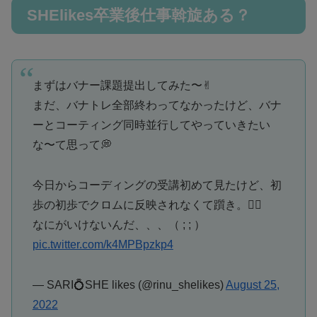
SHElikes卒業後仕事斡旋ある？
まずはバナー課題提出してみた〜✌︎
まだ、バナトレ全部終わってなかったけど、バナ
ーとコーティング同時並行してやっていきたい
な〜て思って💭
今日からコーディングの受講初めて見たけど、初
歩の初歩でクロムに反映されなくて躓き。😵‍💫
なにがいけないんだ、、、（ ; ; ）
pic.twitter.com/k4MPBpzkp4
— SARI💍SHE likes (@rinu_shelikes)
August 25,
2022