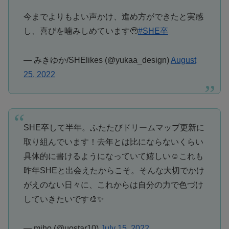
今までよりもよい声かけ、進め方ができたと実感
し、喜びを噛みしめています🥹
#SHE卒
— みきゆか/SHElikes (@yukaa_design)
August
25, 2022
SHE卒して半年。ふたたびドリームマップ更新に
取り組んでいます！去年とは比にならないくらい
具体的に書けるようになっていて嬉しい☺️これも
昨年SHEと出会えたからこそ。そんな大切でかけ
がえのない日々に、これからは自分の力で色づけ
していきたいです🎨✨
— miho (@uostar10)
July 15, 2022