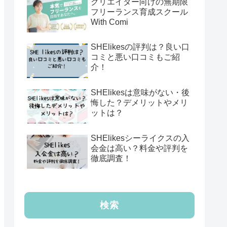
クリエイター向けの無期限
フリーランス育成スクール
With Comi
SHElikesの評判は？良い口
コミと悪い口コミもご紹
介！
SHElikesは意味がない・後
悔した？デメリットやメリ
ットは？
SHElikesシーライクスの入
会金は高い？料金や評判を
徹底調査！
検索