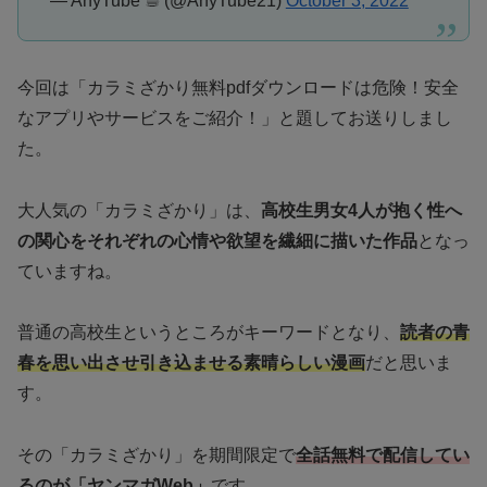
— AnyTube ☕︎ (@AnyTube21)
October 3, 2022
今回は「
カラミざかり無料pdfダウンロードは危険！安全
なアプリやサービスをご紹介！
」と題してお送りしまし
た。
大人気の「
カラミざかり
」は、
高校生男女4人が抱く性へ
の関心をそれぞれの心情や欲望を繊細に描いた作品
となっ
ていますね。
普通の高校生というところがキーワードとなり、
読者の青
春を思い出させ引き込ませる素晴らしい漫画
だと思いま
す。
その「
カラミざかり
」を期間限定で
全話無料で配信してい
るのが
「ヤンマガWeb」
です。