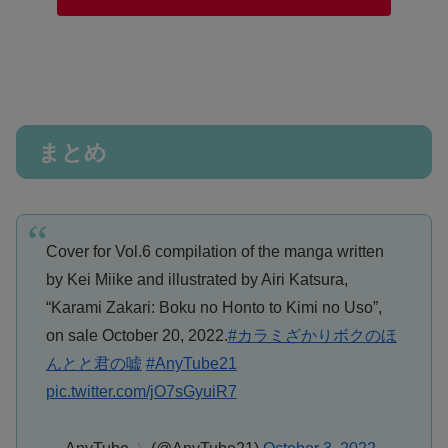
まとめ
Cover for Vol.6 compilation of the manga written
by Kei Miike and illustrated by Airi Katsura,
“Karami Zakari: Boku no Honto to Kimi no Uso”,
on sale October 20, 2022.
#カラミざかりボクのほ
んとと君の嘘
#AnyTube21
pic.twitter.com/jO7sGyuiR7