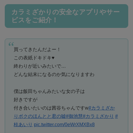
カラミざかりの安全なアプリやサー
ビスをご紹介！
買ってきたんだよー！
この表紙ドキドキ♥
終わりが近いみたいで…
どんな結末になるのか気になりますわ
僕は飯田ちゃんみたいな女の子は
好きですが
付き合いたいのは茜谷ちゃんですw
#カラミざか
りボクのほんとと君の嘘
#御池慧
#カラミざかり
#
桂あいり
pic.twitter.com/0eWrXMXBx8