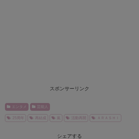
スポンサーリンク
エンタメ
芸能人
25周年
再結成
嵐
活動再開
ＡＲＡＳＨＩ
シェアする