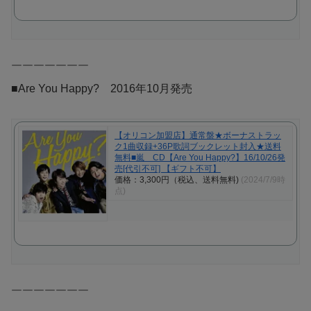
￣￣￣￣￣￣￣
■Are You Happy? 2016年10月発売
【オリコン加盟店】通常盤★ボーナストラッ
ク1曲収録+36P歌詞ブックレット封入★送料
無料■嵐 CD【Are You Happy?】16/10/26発
売[代引不可] 【ギフト不可】
価格：3,300円（税込、送料無料)
(2024/7/9時
点)
￣￣￣￣￣￣￣