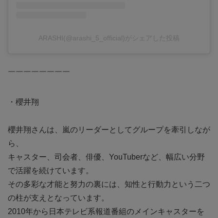
ARASHI(@arashi_5_official)がシェアした投稿
￣￣￣￣￣￣￣￣
・櫻井翔
櫻井翔さんは、嵐のリーダーとしてグループを牽引しなが
ら、
キャスター、司会者、俳優、YouTuberなど、幅広い分野
で活躍を続けています。
その多彩な才能と努力の裏には、知性と行動力という二つ
の柱が支えとなっています。
2010年から日本テレビ系報道番組のメインキャスターを