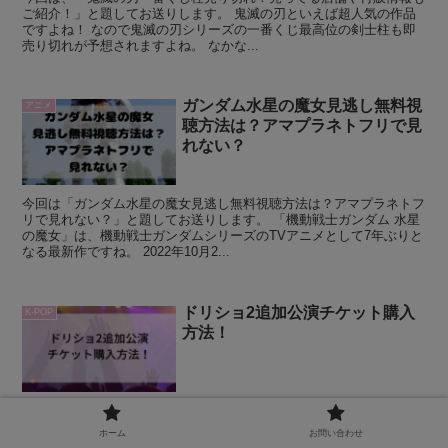
ご紹介！」と題してお送りします。 鬼滅の刃といえば超人気の作品
ですよね！ なので鬼滅の刃シリーズの一番くじ最高位の剣士柱も即
売り切れが予想されますよね。 なかな...
ガンダム水星の魔女見逃し無料視
アニメ
聴方法は？アマプラネトフリで見
れない？
今回は「ガンダム水星の魔女見逃し無料視聴方法は？アマプラネトフ
リで見れない？」と題してお送りします。 「機動戦士ガンダム 水星
の魔女」は、機動戦士ガンダムシリーズのTVアニメとして7年ぶりと
なる最新作ですね。 2022年10月2...
ドリショ2追加公演チケット購入
K-POP
方法！
今回は「ドリショ2追加公演チケット購入方法！」と題しましてお送
りいたします。 早速ですが、”ドリショ”って皆さんご存じですか？
ホーム
お問い合わせ
”ドリショ”とは、韓国のアイドルグループの「NCT DREAM」のコン