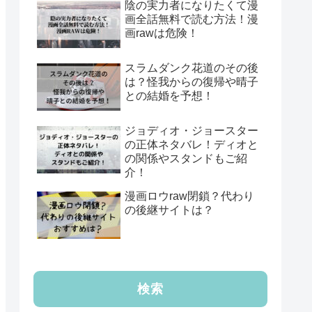
陰の実力者になりたくて漫
画全話無料で読む方法！漫
画rawは危険！
スラムダンク花道のその後
は？怪我からの復帰や晴子
との結婚を予想！
ジョディオ・ジョースター
の正体ネタバレ！ディオと
の関係やスタンドもご紹
介！
漫画ロウraw閉鎖？代わり
の後継サイトは？
検索