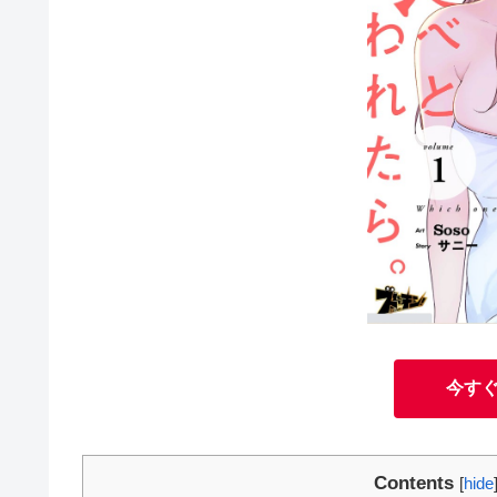
今す
Contents
[
hide