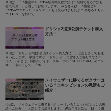
今回は、「R-指定vsT-Pablow延長戦視聴方法は？無料で見る方法も
徹底調査！」と題してお送りします。 みなさんは、R-指定とT-
Pablowのエキシビジョンマッチもう見られましたか？ めちゃくちゃ
ハイレベルな戦いで...
ドリショ2追加公演チケット購入
K-POP
方法！
今回は「ドリショ2追加公演チケット購入方法！」と題しましてお送
りいたします。 早速ですが、”ドリショ”って皆さんご存じですか？
”ドリショ”とは、韓国のアイドルグループの「NCT DREAM」のコン
サート名のことで、『NCT "...
メイウェザーに勝てるボクサーは
エンタメ
いる？エキシビションの戦績もご
紹介！
今回は「メイウェザーに勝てるボクサーはいる？エキシビションの戦
績もご紹介！」と題してお送りします。 2022年９月25日（日）に開