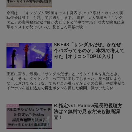
今回は、「キングダム3映画キャスト発表はいつ？李朴・カイネの実
写俳優は誰？」と題してお送りします。 現在、大人気漫画「キング
ダム」の実写映画の2作目が大ヒット公開中ですね！ 壮大な映像に豪
華キャストが勢ぞろいで、見どころ満載の映...
SKE48「サンダルだぜ」がなぜ
エンタメ
今バズってるのか、本気で考えて
みた【オリコンTOP10入り】
正直に言う。最初に「サンダルだぜ」というタイトルを見たとき、
「え、それ、タイトル？」って声に出してしまった。夏っぽいよう
な、ふざけてるような、でもどこか引っかかるその言葉。半信半疑で
イヤホンを差し込んで再生ボタンを押した瞬間、気づいたら体...
R-指定vsT-Pablow延長戦視聴方
イベント
法は？無料で見る方法も徹底調
査！