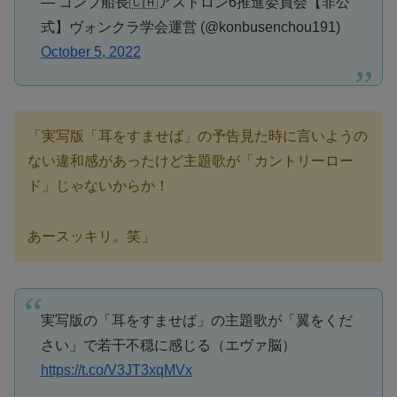
— コンブ船長🇨🇦アストロン6推進委員会【非公
式】ヴォンクラ学会運営 (@konbusenchou191)
October 5, 2022
「実写版「耳をすませば」の予告見た時に言いようの
ない違和感があったけど主題歌が「カントリーロー
ド」じゃないからか！
あースッキリ。笑」
実写版の「耳をすませば」の主題歌が「翼をくだ
さい」で若干不穏に感じる（エヴァ脳）
https://t.co/V3JT3xqMVx