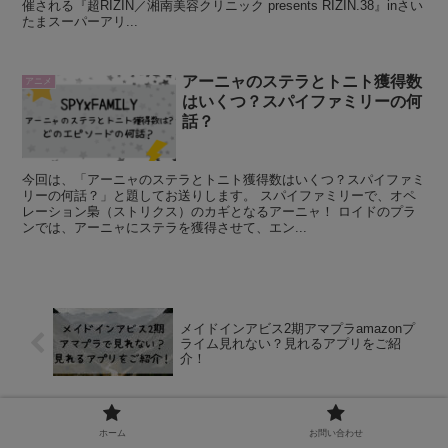
催される『超RIZIN／湘南美容クリニック presents RIZIN.38』inさい
たまスーパーアリ...
アーニャのステラとトニト獲得数
アニメ
はいくつ？スパイファミリーの何
話？
今回は、「アーニャのステラとトニト獲得数はいくつ？スパイファミ
リーの何話？」と題してお送りします。 スパイファミリーで、オペ
レーション梟（ストリクス）のカギとなるアーニャ！ ロイドのプラ
ンでは、アーニャにステラを獲得させて、エン...
メイドインアビス2期アマプラamazonプ
ライム見れない？見れるアプリをご紹
介！
一番くじ呪術廻戦0宣戦布告売り切れ！売
ってる店はどこか再販・再入荷の情報も
ホーム
お問い合わせ