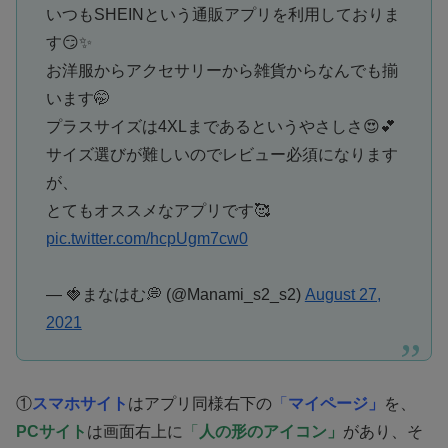
いつもSHEINという通販アプリを利用しておりま
す😏✨
お洋服からアクセサリーから雑貨からなんでも揃
います🤭
プラスサイズは4XLまであるというやさしさ😍💕
サイズ選びが難しいのでレビュー必須になります
が、
とてもオススメなアプリです🥰
pic.twitter.com/hcpUgm7cw0
— 🍓まなはむ💭 (@Manami_s2_s2)
August 27,
2021
①
スマホサイト
はアプリ同様右下の
「
マイページ」
を、
PCサイト
は画面右上に
「
人の形のアイコン」
があり、そ