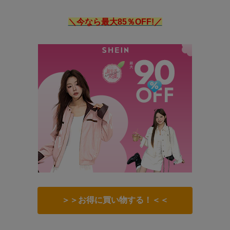
＼今なら最大85％OFF!／
＞＞お得に買い物する！＜＜