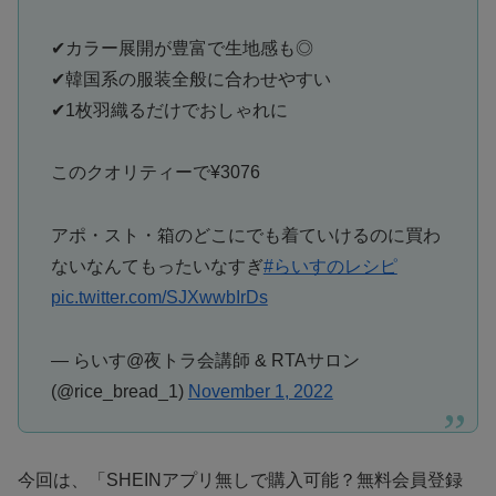
✔︎カラー展開が豊富で生地感も◎
✔︎韓国系の服装全般に合わせやすい
✔︎1枚羽織るだけでおしゃれに
このクオリティーで¥3076
アポ・スト・箱のどこにでも着ていけるのに買わ
ないなんてもったいなすぎ
#らいすのレシピ
pic.twitter.com/SJXwwbIrDs
— らいす@夜トラ会講師 & RTAサロン
(@rice_bread_1)
November 1, 2022
今回は、「
SHEINアプリ無しで購入可能？無料会員登録