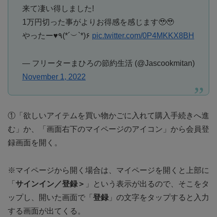
来て凄い得しました!
1万円切った事がよりお得感を感じます🥹🥹
やったー♥️٩(*´︶`*)۶
pic.twitter.com/0P4MKKX8BH
— フリーターまひろの節約生活 (@Jascookmitan)
November 1, 2022
①「欲しいアイテムを買い物かごに入れて購入手続きへ進
む」か、「画面右下のマイページのアイコン」から会員登
録画面を開く。
※マイページから開く場合は、マイページを開くと上部に
「
サインイン／登録＞
」という表示が出るので、そこをタ
ップし、開いた画面で「
登録
」の文字をタップすると入力
する画面が出てくる。