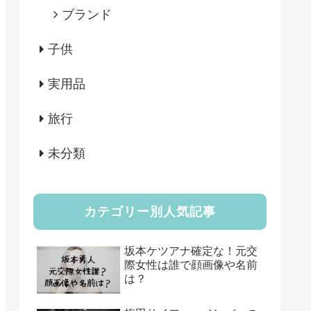
ブランド
子供
実用品
旅行
未分類
カテゴリー別人気記事
坂本ケツアナ確定な！元交
際女性は誰で顔画像や名前
は？