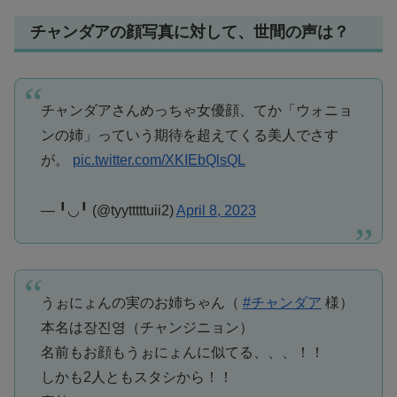
チャンダアの顔写真に対して、世間の声は？
チャンダアさんめっちゃ女優顔、てか「ウォニョ
ンの姉」っていう期待を超えてくる美人でさす
が。
pic.twitter.com/XKIEbQlsQL
— ╹◡╹ (@tyytttttuii2)
April 8, 2023
うぉにょんの実のお姉ちゃん（
#チャンダア
様）
本名は장진영（チャンジニョン）
名前もお顔もうぉにょんに似てる、、、！！
しかも2人ともスタシから！！