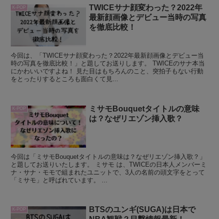
TWICEサナ顔変わった？2022年
K-POP
最新顔画像とデビュー当時の写真
を徹底比較！
今回は、「TWICEサナ顔変わった？2022年最新顔画像とデビュー当
時の写真を徹底比較！」と題してお送りします。 TWICEのサナ本当
にかわいいですよね！ 見た目はもちろんのこと、突拍子もない行動
をとったりするところも面白くて見...
ミサモBouquetタイトルの意味
K-POP
は？なぜリエゾン挿入歌？
今回は「ミサモBouquetタイトルの意味は？なぜリエゾン挿入歌？」
と題してお送りいたします。 ミサモ は、TWICEの日本人メンバーミ
ナ・サナ・モモで組まれたユニットで、3人の名前の頭文字をとって
「ミサモ」と呼ばれています。 ...
BTSのユンギ(SUGA)は日本で
K-POP