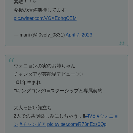
素敵！！✨
今後の活躍期待してます
pic.twitter.com/VGXEohqOEM
— marii (@l0vely_0831)
April 7, 2023
ウォニョンの実のお姉ちゃん
チャンダアが芸能界デビュー✨✨
□01年生まれ
□キングコングbyスターシップと専属契約
大人っぽい顔立ち
2人での共演楽しみにしちゃう…‼︎
#IVE
#ウォニョ
ン
#チャンダア
pic.twitter.com/R73nExz0Qq