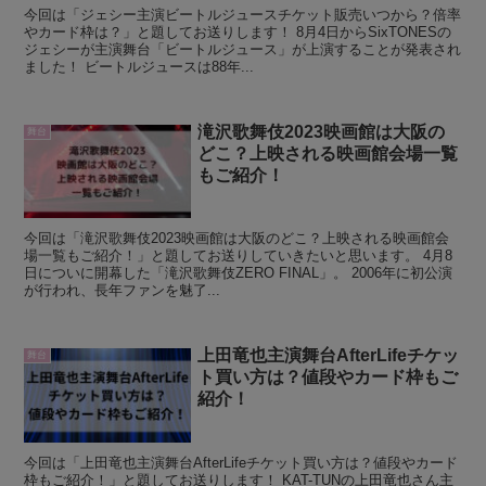
今回は「ジェシー主演ビートルジュースチケット販売いつから？倍率
やカード枠は？」と題してお送りします！ 8月4日からSixTONESの
ジェシーが主演舞台「ビートルジュース」が上演することが発表され
ました！ ビートルジュースは88年...
滝沢歌舞伎2023映画館は大阪の
舞台
どこ？上映される映画館会場一覧
もご紹介！
今回は「滝沢歌舞伎2023映画館は大阪のどこ？上映される映画館会
場一覧もご紹介！」と題してお送りしていきたいと思います。 4月8
日についに開幕した「滝沢歌舞伎ZERO FINAL」。 2006年に初公演
が行われ、長年ファンを魅了...
上田竜也主演舞台AfterLifeチケッ
舞台
ト買い方は？値段やカード枠もご
紹介！
今回は「上田竜也主演舞台AfterLifeチケット買い方は？値段やカード
枠もご紹介！」と題してお送りします！ KAT-TUNの上田竜也さん主