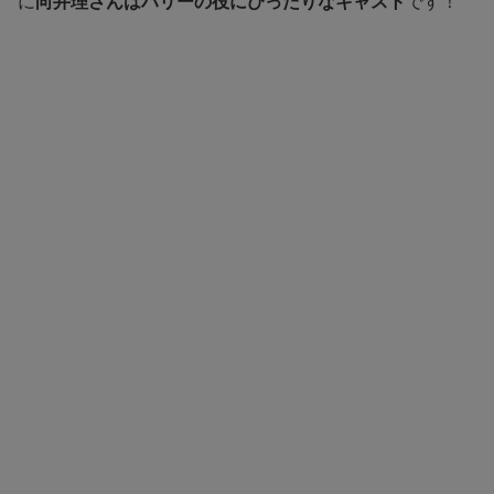
に
向井理さんはハリーの役にぴったりなキャスト
です！