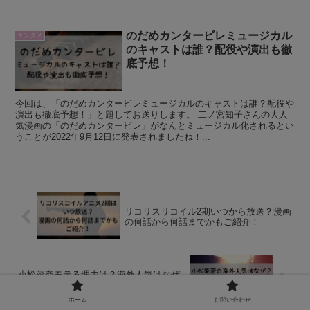
のだめカンタービレミュージカル
エンタメ
のキャストは誰？配役や演出も徹
底予想！
今回は、「のだめカンタービレミュージカルのキャストは誰？配役や
演出も徹底予想！」と題してお送りします。 二ノ宮知子さんの大人
気漫画の「のだめカンタービレ」がなんとミュージカル化されるとい
うことが2022年9月12日に発表されましたね！...
リコリスリコイル2期いつから放送？漫画
の何話から何話までかもご紹介！
小松菜奈モテる理由は？海外人気はなぜ
か外国人の反応もご紹介！
ホーム
お問い合わせ