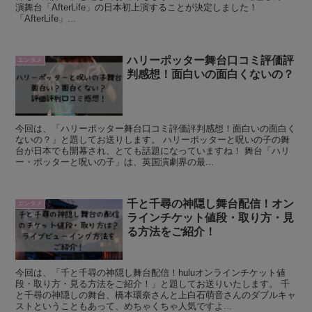
演舞台「AfterLife」の日本初上演することが決定しました！
「AfterLife」...
ハリーポッター舞台口コミ評価評
エンタメ
判感想！面白いの面白くないの？
今回は、「ハリーポッター舞台口コミ評価評判感想！面白いの面白く
ないの？」と題してお送りします。 ハリーポッターと呪いの子の舞
台が日本でも開幕され、とても話題になっていますね！ 舞台「ハリ
ー・ポッターと呪いの子」は、英国演劇界の最...
千と千尋の神隠し舞台配信！オン
エンタメ
ラインチケット値段・取り方・見
る方法をご紹介！
今回は、「千と千尋の神隠し舞台配信！huluオンラインチケット値
段・取り方・見る方法をご紹介！」と題してお送りいたします。 千
と千尋の神隠しの舞台、橋本環奈さんと上白石萌音さんのダブルキャ
ストということもあって、めちゃくちゃ人気ですよ...