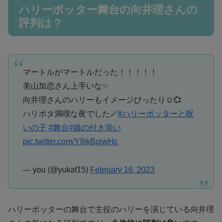
ハリーポッター舞台の向井理さんの
評判は？
マートルがマートルだった！！！！！
美山加恋さん上手いな✨
向井理さんのハリーもイメージぴったり☺️💞
ハリポタ満喫な夜でした🪄
#ハリーポッターと呪
いの子
#舞台
#娘の付き添い
pic.twitter.com/Y9ikBgjwHc
— you (@yukaf15)
February 16, 2023
ハリーポッターの舞台で主役のハリーを演じている向井理