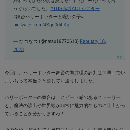
終わってから今度は夏ぐらいに見に来たいって言
うぐらいでした。
#TBS赤坂ACTシアター
#舞台ハリーポッターと呪いの子#
pic.twitter.com/4Sqo0d4IKq
— なつなつ (@natsu19770613)
February 18,
2023
今回は、ハリーポッター舞台の向井理の評判は？早口でい
まいちって本当？と題してお送りしました。
ハリーポッターの舞台は、スピード感のあるストーリー
と、魔法の演出や世界観が非常に魅力的なものに仕上がっ
ていることが分かりますね！
そのため、どうしても早口になり、いまいち聞き取りづら