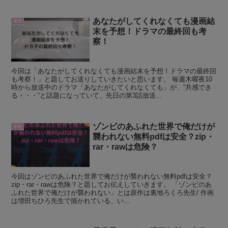
あなたがしてくれなくても漫画結
漫画
末を予想！ドラマの最終回も考
察！
今回は「あなたがしてくれなくても漫画結末を予想！ドラマの最終回
も考察！」と題してお送りしていきたいと思います。 毎週木曜夜10
時から放送中のドラマ「あなたがしてくれなくても」が、“共感でき
る・・・“と話題になっていて、先日の第3話放送...
ゾンビのあふれた世界で俺だけが
漫画
襲われない無料pdfは安全？zip・
rar・rawは危険？
今回はゾンビのあふれた世界で俺だけが襲われない無料pdfは安全？
zip・rar・rawは危険？と題してお伝えしていきます。 「ゾンビのあ
ふれた世界で俺だけが襲われない」とは原作は裏地ろくろ先生/ 作画
は増田ちひろ先生で描かれている、い...