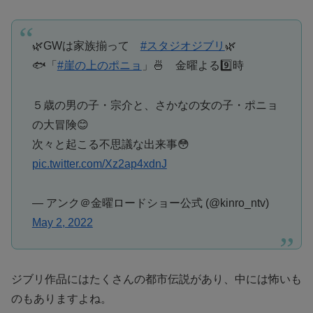
🌿GWは家族揃って
#スタジオジブリ
🌿
🐟「
#崖の上のポニョ
」🍜 金曜よる9️⃣時
５歳の男の子・宗介と、さかなの女の子・ポニョ
の大冒険😊
次々と起こる不思議な出来事😳
pic.twitter.com/Xz2ap4xdnJ
— アンク＠金曜ロードショー公式 (@kinro_ntv)
May 2, 2022
ジブリ作品にはたくさんの都市伝説があり、中には怖いも
のもありますよね。