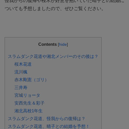
怪我からの復帰や桜木が好意を抱いていた晴子との結婚に
ついても予想しましたので、ぜひご覧ください。
Contents
[
hide
]
スラムダンク花道や湘北メンバーのその後は？
桜木花道
流川楓
赤木剛憲（ゴリ）
三井寿
宮城リョータ
安西先生＆彩子
湘北高校1年生
スラムダンク花道、怪我からの復帰は？
スラムダンク花道、晴子との結婚を予想！