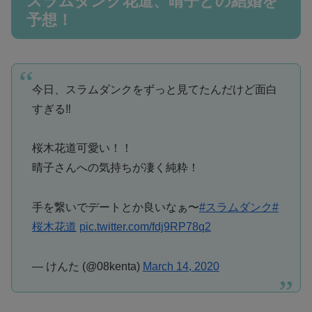
スラムダンク花道、晴子との結婚を
予想！
今日、スラムダンクをずっと見てたんだけど面白
すぎる‼️
桜木花道可愛い！！
晴子さんへの気持ちが凄く純粋！
手を繋いでデートとか良いなぁ〜
#スラムダンク
#
桜木花道
pic.twitter.com/fdj9RP78q2
— けんた (@08kenta)
March 14, 2020