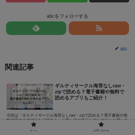
abcをフォローする
abc
関連記事
ギルティサークル海苔なしraw・
漫画
zipで読める？電子書籍や無料で
読めるアプリもご紹介！
今回は「ギルティサークル海苔なしraw・zipで読める？電子書籍や無
料で読めるアプリもご紹介！」と題してお送りしていきたいと思いま
す。 「東京に行けば…大学に入れば…サークルに入れば、彼女がで
きる！」と信じる主人公・沢屋は、憧れの青応...
ホーム
お問い合わせ