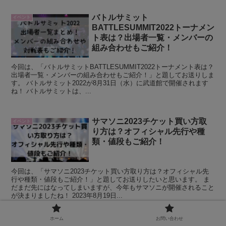
バトルサミット
イベント
BATTLESUMMIT2022トーナメン
ト表は？出場者一覧・メンバーの
組み合わせもご紹介！
今回は、「バトルサミットBATTLESUMMIT2022トーナメント表は？
出場者一覧・メンバーの組み合わせもご紹介！」と題してお送りしま
す。 バトルサミット2022が8月31日（水）に武道館で開催されます
ね！ バトルサミットは、...
サマソニ2023チケット買い方取
イベント
り方は？オフィシャル先行や種
類・値段もご紹介！
今回は、「サマソニ2023チケット買い方取り方は？オフィシャル先
行や種類・値段もご紹介！」と題してお送りしたいと思います。 ま
だまだ先にはなってしまいますが、今年もサマソニが開催されること
が決まりましたね！ 2023年8月19日...
ホーム
お問い合わせ
FSLフリースタイルリーグvol2は
イベント