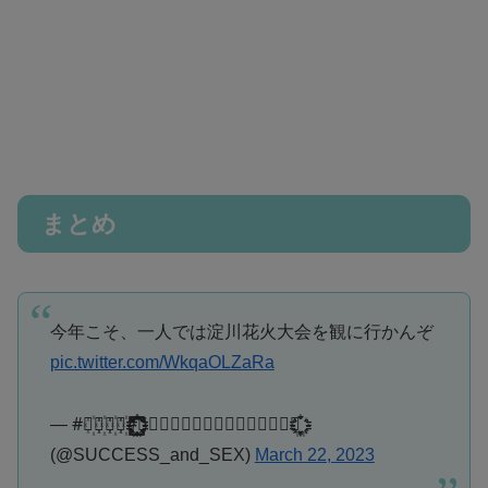
まとめ
今年こそ、一人では淀川花火大会を観に行かんぞ
pic.twitter.com/WkqaOLZaRa
— #⃝꙰⃝꙰⃝꙰⃝꙰#҈҉҈҉҈҉꙰꙯꙱꙲҈҉҈҉꙱꙰꙲꙯꙯꙯⿻⃡⃠⃟⃝⃓⃒⃙⃚⃘⃗⃜⃛⃐⃗҉҈꙰꙲͍
(@SUCCESS_and_SEX)
March 22, 2023