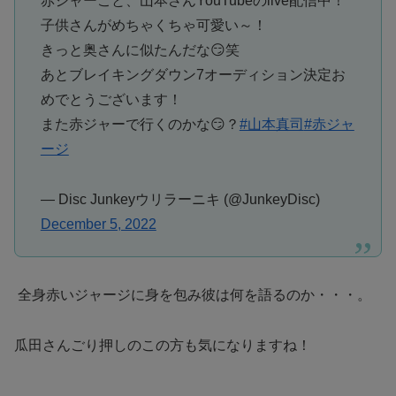
赤ジャーこと、山本さんYouTubeのlive配信中！
子供さんがめちゃくちゃ可愛い～！
きっと奥さんに似たんだな😏笑
あとブレイキングダウン7オーディション決定お
めでとうございます！
また赤ジャーで行くのかな😏？
#山本真司
#赤ジャ
ージ
— Disc Junkeyウリラーニキ (@JunkeyDisc)
December 5, 2022
全身赤いジャージに身を包み彼は何を語るのか・・・。
瓜田さんごり押しのこの方も気になりますね！