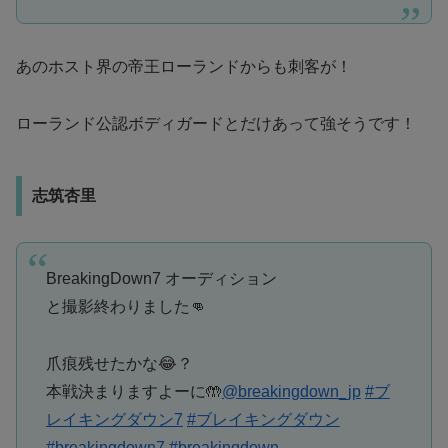
あのホスト界の帝王ローランドからも刺客が！
ローランド公認ボディガードとだけあって強そうです！
志筑杏里
BreakingDown7 オーディション
と撮影終わりました👊
爪痕残せたかな😂？
本戦決まりますよーに🤲
@breakingdown_jp
#ブ
レイキングダウン7
#ブレイキングダウン
#breakingdown7
#breakingdown