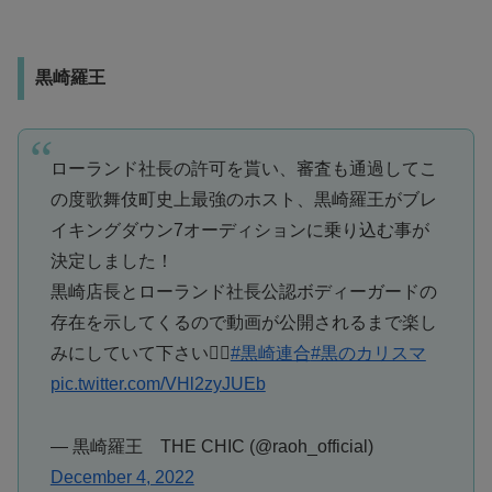
黒崎羅王
ローランド社長の許可を貰い、審査も通過してこ
の度歌舞伎町史上最強のホスト、黒崎羅王がブレ
イキングダウン7オーディションに乗り込む事が
決定しました！
黒崎店長とローランド社長公認ボディーガードの
存在を示してくるので動画が公開されるまで楽し
みにしていて下さい❤️‍🔥
#黒崎連合
#黒のカリスマ
pic.twitter.com/VHl2zyJUEb
— 黒崎羅王 THE CHIC (@raoh_official)
December 4, 2022