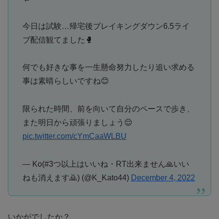
今日は試験…帰宅後ブレイキングダウン6.5ライ
ブ配信観てました🥊
何でも好きな事を一生懸命努力したり追い求める
事は素晴らしいですね😊
限られた時間、前を向いて自分のペースで歩き、
また明日から頑張りましょう😌
pic.twitter.com/cYmCaaWLBU
— Ko(#3つ以上はいいね・RT出来ません🙏いい
ねも消えます🙇) (@K_Kato44)
December 4, 2022
いかがでしたか？