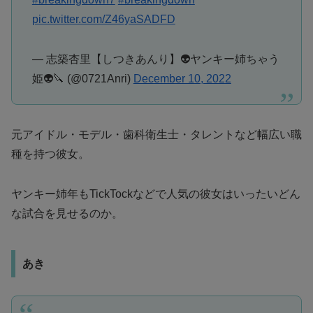
pic.twitter.com/Z46yaSADFD
— 志築杏里【しつきあんり】👽ヤンキー姉ちゃう
姫👽🔪 (@0721Anri)
December 10, 2022
元アイドル・モデル・歯科衛生士・タレントなど幅広い職
種を持つ彼女。
ヤンキー姉年もTickTockなどで人気の彼女はいったいどん
な試合を見せるのか。
あき