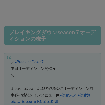
ブレイキングダウンseason７オーデ
ィションの様子
／
#BreakingDown7
本日オーディション開催🔥
＼
BreakingDown CEOのYUGOにオーディション前
半戦の感想をインタビュー🎤
#朝倉未来
#朝倉海
pic.twitter.com/nKNuJeLKN9