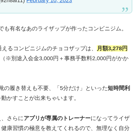
2h8al11)
February 10, 2023
Mでも有名なあのライザップが作ったコンビニジム。
通えるコンビニジムのチョコザップは、
月額3,278円
（※別途入会金3,000円＋事務手数料2,000円がかか
）
靴の履き替えも不要、「5分だけ」といった
短時間利
を動かすことが出来ちゃいます。
え、さらに
アプリが専属のトレーナー
になってライザ
・健康習慣の極意を教えてくれるので、無理なく自分