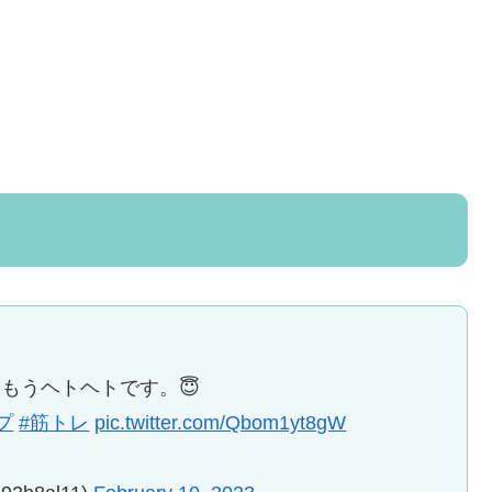
もうヘトヘトです。😇
プ
#筋トレ
pic.twitter.com/Qbom1yt8gW