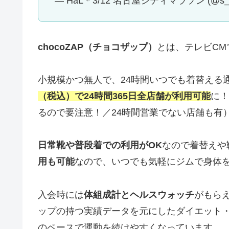
— HaL＊3/12 名古屋シティマラソン (@s_9
chocoZAP（チョコザップ）
とは、テレビC
小規模かつ無人で、24時間いつでも着替える
（税込）で24時間365日全店舗が利用可能
に！
るので要注意！／24時間営業でない店舗も有
日常靴や普段着での利用がOK
なので着替えや
用も可能
なので、いつでも気軽にジムで身体
入会時には
体組成計とヘルスウォッチ
がもら
ップの持つ実績データを元にしたダイエット
のペースで運動を続けやすくなっています。