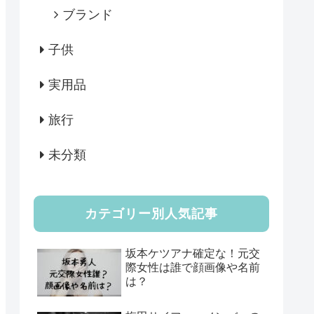
ブランド
子供
実用品
旅行
未分類
カテゴリー別人気記事
坂本ケツアナ確定な！元交
際女性は誰で顔画像や名前
は？