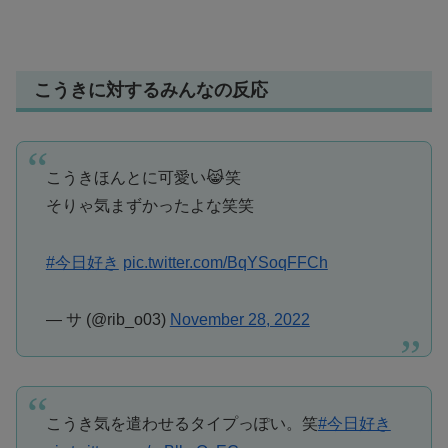
こうきに対するみんなの反応
こうきほんとに可愛い😹笑
そりゃ気まずかったよな笑笑
#今日好き
pic.twitter.com/BqYSoqFFCh
— サ (@rib_o03)
November 28, 2022
こうき気を遣わせるタイプっぽい。笑
#今日好き