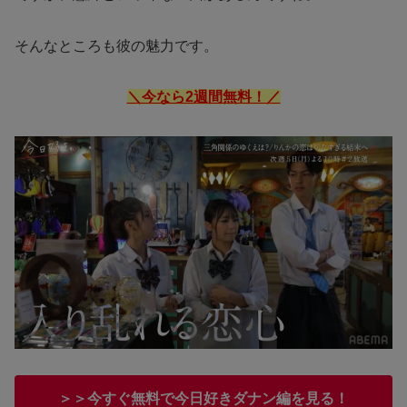
そんなところも彼の魅力です。
＼今なら2週間無料！／
＞＞今すぐ無料で今日好きダナン編を見る！