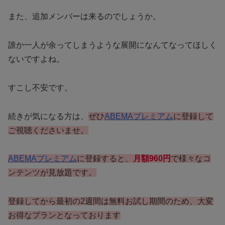
また、追加メンバーは来るのでしょうか。
誰か一人が余ってしまうような展開になんてなってほしく
ないですよね。
すこし不安です。
続きが気になる方は、
ぜひ
ABEMAプレミアム
に登録して
ご視聴くださいませ。
ABEMAプレミアム
に登録すると、
月額960円
で様々なコ
ンテンツが見放題です。
登録してから最初の2週間は無料お試し期間のため、大変
お得なプランとなっております