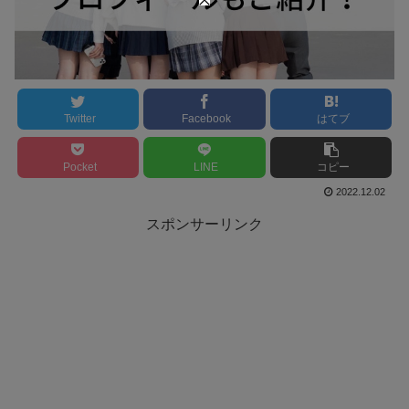
Twitter
Facebook
はてブ
Pocket
LINE
コピー
2022.12.02
スポンサーリンク