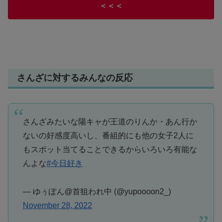
＜＜＜
さんざに対するみんなの反応
さんざみたいな陽キャが王道のりんか・あん行か
ないの好感度高いし、番組的にも他の女子2人に
もスポット当てることできるからいろいろ有能な
んよな
#今日好き
— ゆぅぽん@首狙われ中 (@yupoooon2_)
November 28, 2022