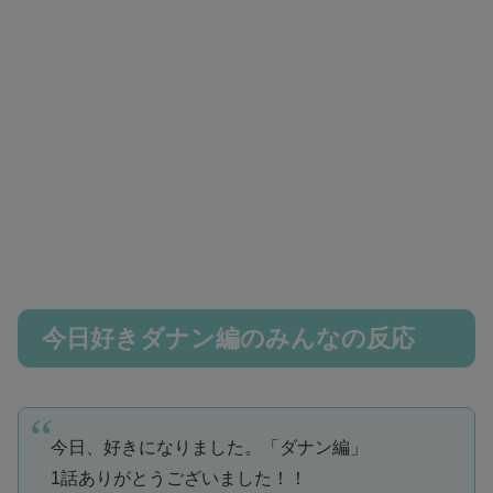
今日好きダナン編のみんなの反応
今日、好きになりました。「ダナン編」
1話ありがとうございました！！