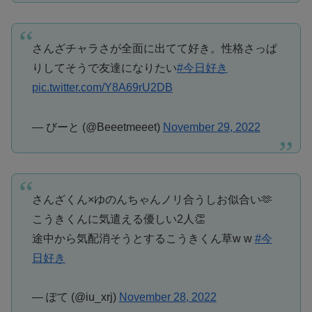
さんざチャラさが全面に出てて好き。性格さっぱ
りしてそうで友達になりたい
#今日好き
pic.twitter.com/Y8A69rU2DB
— びーと (@Beeetmeeet)
November 29, 2022
さんざくん×ゆのんちゃんノリ合うしお似合い🫶
こうきくんに気遣える優しい2人👏
途中から気配消そうとするこうきくん草w w
#今
日好き
— ぽて (@iu_xrj)
November 28, 2022