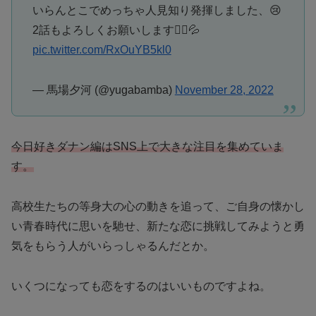
いらんとこでめっちゃ人見知り発揮しました、😢
2話もよろしくお願いします🙇‍♀️💦
pic.twitter.com/RxOuYB5kl0
— 馬場夕河 (@yugabamba)
November 28, 2022
今日好きダナン編はSNS上で大きな注目を集めていま
す。
高校生たちの等身大の心の動きを追って、ご自身の懐かし
い青春時代に思いを馳せ、新たな恋に挑戦してみようと勇
気をもらう人がいらっしゃるんだとか。
いくつになっても恋をするのはいいものですよね。