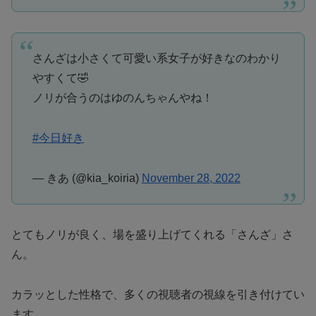
さんざは小さくて可愛い系女子が好きなのわかり
やすくて🤣
ノリが合うのはゆのんちゃんやね！
#今日好き
— きあ (@kia_koiria)
November 28, 2022
とてもノリが良く、場を盛り上げてくれる「さんざ」さ
ん。
カラッとした性格で、多くの視聴者の視線を引き付けてい
ます。