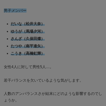
男子メンバー
だいな（松井大奈）
ゆうが（馬場夕河）
さんざ（久保田燦）
たつや（南平達矢）
こうき（高橋虹輝）
女性4人に対して男性5人…。
若干バランスを欠いているような気がします。
人数のアンバランスさが結末にどのような影響するのでし
ょうか。