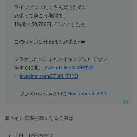
ライブグッズたくさん買うために
頑張って稼ごう期間で、
1時間で50,700円プラスにしたぞ
この何ヶ月は死ぬほど頑張る✊❤️‍
フラゲしたのにまだメイキング見れてない
今すぐに見ます
#SixTONES
#田中樹
◌
pic.twitter.com/ZZ30LIT42O
— さあや (@Saya1952)
November 4, 2022
基本的に倍率が高くなる公演は
土日、祝日の公演