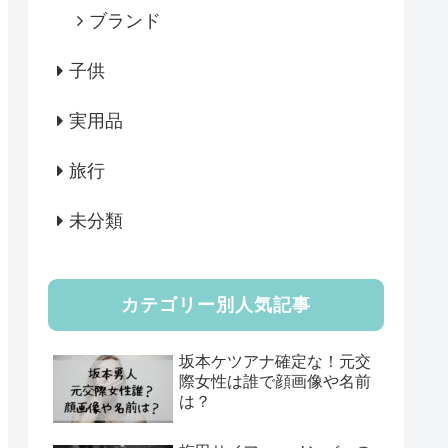
ブランド
子供
実用品
旅行
未分類
カテゴリー別人気記事
坂本ケツアナ確定な！元交
際女性は誰で顔画像や名前
は？