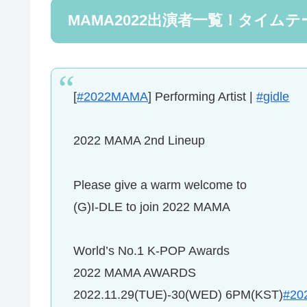
MAMA2022出演者一覧！タイム
[
#2022MAMA
] Performing Artist |
#gidle
2022 MAMA 2nd Lineup
Please give a warm welcome to
(G)I-DLE to join 2022 MAMA
World’s No.1 K-POP Awards⠀
2022 MAMA AWARDS
2022.11.29(TUE)-30(WED) 6PM(KST)
#20