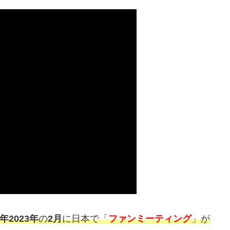
年2023年
の
2月
に日本で「
ファンミーティング
」が