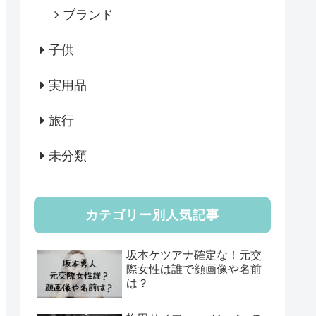
ブランド
子供
実用品
旅行
未分類
カテゴリー別人気記事
坂本ケツアナ確定な！元交
際女性は誰で顔画像や名前
は？