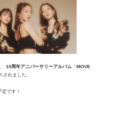
え、
15周年アニバーサリーアルバム
「
MOVE
ースされました。
予定です！