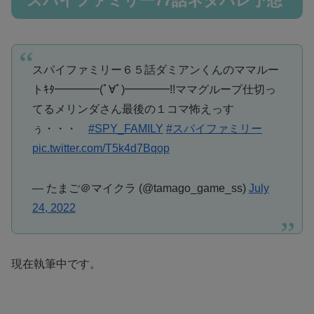
スパイファミリー77話ネタバレ予想
スパイファミリー６５話ダミアンくんのママルー
トｷﾀ━━━━(ﾟ∀ﾟ)━━━━!!ママグループ仕切っ
てるメリンダさん最後の１コマ怖えっす
ぅ・・・
#SPY_FAMILY
#スパイファミリー
pic.twitter.com/T5k4d7Bqop
— たまご＠マイクラ (@tamago_game_ss)
July
24, 2022
現在執筆中です。