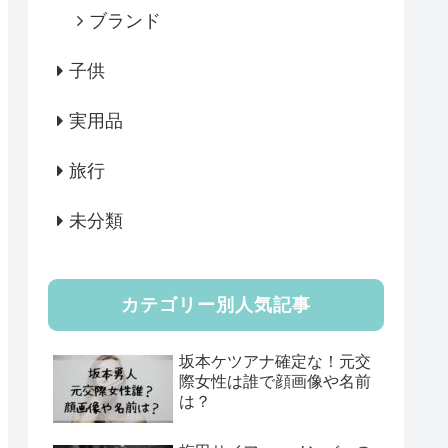
ブランド
子供
実用品
旅行
未分類
カテゴリー別人気記事
坂本ケツアナ確定な！元交
際女性は誰で顔画像や名前
は？