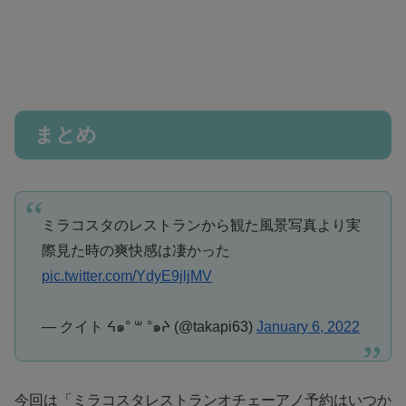
まとめ
ミラコスタのレストランから観た風景写真より実
際見た時の爽快感は凄かった
pic.twitter.com/YdyE9jljMV
— クイト ᔦ๑° ꒳ °๑ᔨ (@takapi63)
January 6, 2022
今回は「ミラコスタレストランオチェーアノ予約はいつか