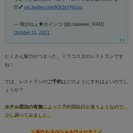
🥺💕
pic.twitter.com/KB1kYNlzou
— 璃沙ねぇ🐥ポインコ (@Lisaneee_RAD)
October 11, 2021
たくさん魅力がつまった、ミラコスタのレストランです
ね！
では、レストランの
ご予約
はどのようにすればよいのでし
ょうか？
ホテル宿泊の有無
によって予約開始日が違うようなので、
少し調べてみました。
＼今ならスペシャルウィーク！／