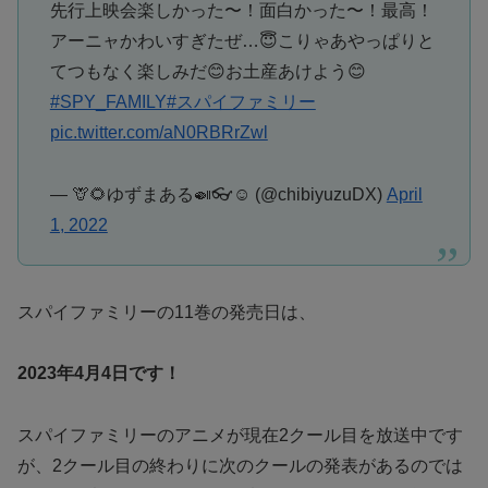
先行上映会楽しかった〜！面白かった〜！最高！
アーニャかわいすぎたぜ…😇こりゃあやっぱりと
てつもなく楽しみだ😊お土産あけよう😊
#SPY_FAMILY
#スパイファミリー
pic.twitter.com/aN0RBRrZwl
— 🦒🌻ゆずまある🍛👓☺️ (@chibiyuzuDX)
April
1, 2022
スパイファミリーの11巻の発売日は、
2023年4月4日です！
スパイファミリーのアニメが現在2クール目を放送中です
が、2クール目の終わりに次のクールの発表があるのでは