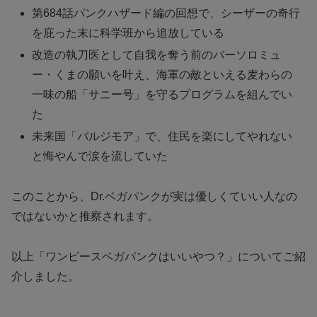
第684話パンクハザード編の回想で、シーザーの奇行
を庇った末に科学班から追放している
改造の執刀医として自我を奪う前のバーソロミュ
ー・くまの願いを叶え、海軍の敵といえる麦わらの
一味の船「サニー号」を守るプログラムを組んでい
た
未来国「バルジモア」で、住民を楽にしてやれない
と悔やんで涙を流していた
このことから、Dr.ベガパンクが実は優しくていい人なの
ではないかと推察されます。
以上「ワンピースベガパンクはいいやつ？」についてご紹
介しました。