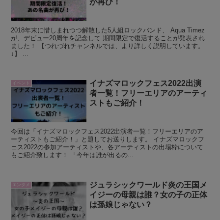
が再び！
2018年末に惜しまれつつ解散した5人組ロックバンド、 Aqua Timez
が、デビュー20周年を記念して 期間限定で復活することが発表され
ました！ 【つれづれチャンネルでは、より詳しく説明しています。
↓】 ...
イナズマロックフェス2022出演
イベント
者一覧！フリーエリアのアーティ
ストもご紹介！
今回は「イナズマロックフェス2022出演者一覧！フリーエリアのア
ーティストもご紹介！」と題してお送りします。 イナズマロックフ
ェス2022の参加アーティストや、各アーティストの出場枠について
もご紹介致します！ 「今年は誰が出るの...
ジュラシックワールド炎の王国メ
エンタメ
イジーの母親は誰？女の子の正体
は孫娘じゃない？