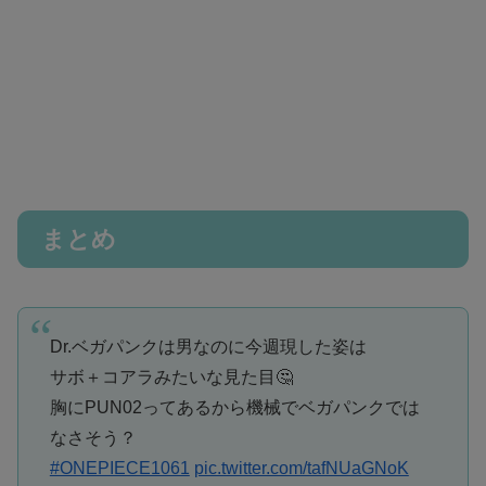
まとめ
Dr.ベガパンクは男なのに今週現した姿は
サボ＋コアラみたいな見た目🤔
胸にPUN02ってあるから機械でベガパンクでは
なさそう？
#ONEPIECE1061
pic.twitter.com/tafNUaGNoK