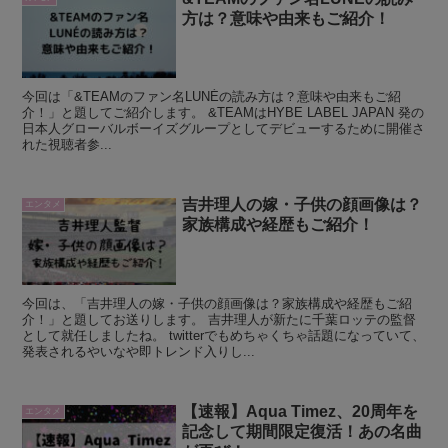
方は？意味や由来もご紹介！
今回は「&TEAMのファン名LUNÉの読み方は？意味や由来もご紹
介！」と題してご紹介します。 &TEAMはHYBE LABEL JAPAN 発の
日本人グローバルボーイズグループとしてデビューするために開催さ
れた視聴者参...
吉井理人の嫁・子供の顔画像は？
エンタメ
家族構成や経歴もご紹介！
今回は、「吉井理人の嫁・子供の顔画像は？家族構成や経歴もご紹
介！」と題してお送りします。 吉井理人が新たに千葉ロッテの監督
として就任しましたね。 twitterでもめちゃくちゃ話題になっていて、
発表されるやいなや即トレンド入りし...
【速報】Aqua Timez、20周年を
エンタメ
記念して期間限定復活！あの名曲