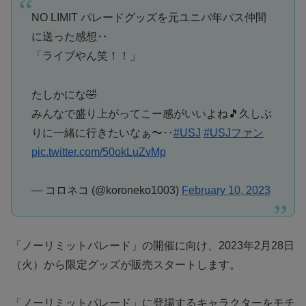
NO LIMIT パレードグッズを元ユニバ年パス仲間
に送った感想‥
「ライブやん笑！！」
たしかにな🤣
みんなで盛り上がってこー感がいいよね🎵久しぶ
りに一緒に行きたいなぁ〜‥
#USJ
#USJファン
pic.twitter.com/50okLuZvMp
— コロネコ (@koroneko1003)
February 10, 2023
「ノーリミットパレード」の開催に向け、2023年2月28日
（火）から限定グッズが販売スタートします。
「ノーリミットパレード」に登場するキャラクターをモチ