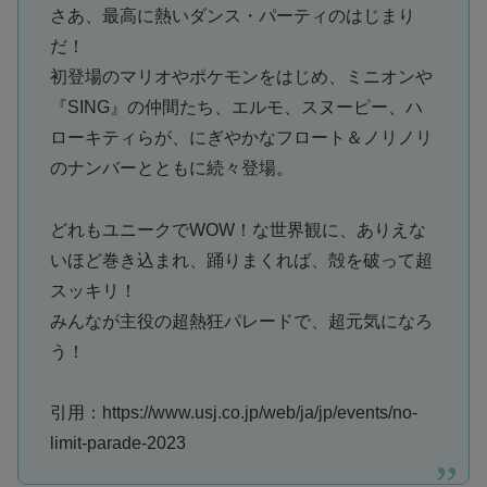
さあ、最高に熱いダンス・パーティのはじまり
だ！
初登場のマリオやポケモンをはじめ、ミニオンや
『SING』の仲間たち、エルモ、スヌーピー、ハ
ローキティらが、にぎやかなフロート＆ノリノリ
のナンバーとともに続々登場。
どれもユニークでWOW！な世界観に、ありえな
いほど巻き込まれ、踊りまくれば、殻を破って超
スッキリ！
みんなが主役の超熱狂パレードで、超元気になろ
う！
引用：https://www.usj.co.jp/web/ja/jp/events/no-
limit-parade-2023