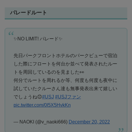
パレードルート
✨NO LIMIT! パレード✨
先日パークフロントホテルのパークビューで宿泊
した際にフロートを何台か並べて発表されたルー
トを周回しているのを見ました👀
何分でルートを周れるか等、何度も何度も夜中に
試していたクルーさん達も無事発表出来て嬉しい
でしょうね😊
#USJ
#USJファン
pic.twitter.com/0I5X5HvkKn
— NAOKI (@v_naoki666)
December 20, 2022