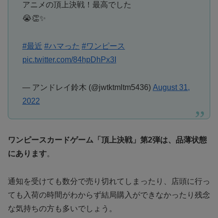
アニメの頂上決戦！最高でした
😭👏✨
#最近
#ハマった
#ワンピース
pic.twitter.com/84hpDhPx3I
— アンドレイ鈴木 (@jwtktmltm5436)
August 31,
2022
ワンピースカードゲーム「頂上決戦」第2弾は、品薄状態
にあります
。
通知を受けても数分で売り切れてしまったり、店頭に行っ
ても入荷の時間がわからず結局購入ができなかったり残念
な気持ちの方も多いでしょう。