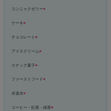
コンニャクゼリー
×
ケーキ
×
チョコレート
×
アイスクリーム
×
スナック菓子
×
ファーストフード
×
水道水
×
コーヒー・紅茶・緑茶
×