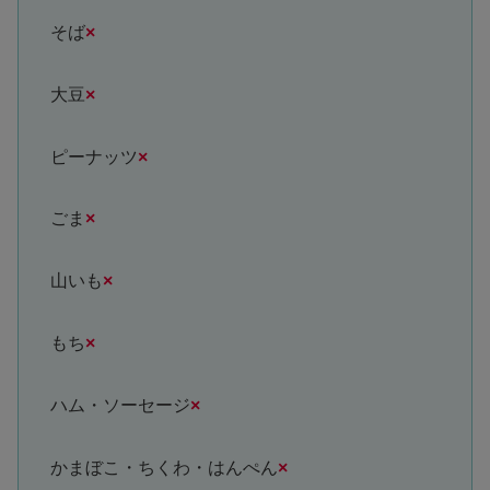
そば
×
大豆
×
ピーナッツ
×
ごま
×
山いも
×
もち
×
ハム・ソーセージ
×
かまぼこ・ちくわ・はんぺん
×