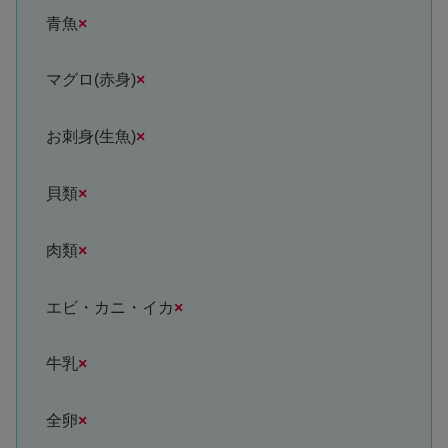
青魚
×
マグロ(赤身)
×
お刺身(生魚)
×
貝類
×
肉類
×
エビ・カニ・イカ
×
牛乳
×
全卵
×