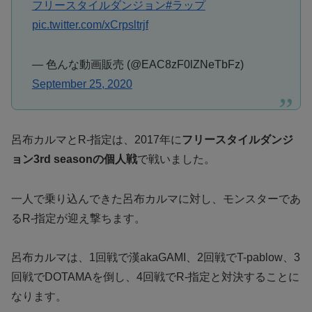
フリースタイルダンジョン
#ラップ
pic.twitter.com/xCrpsltrjf
— 色んな動画販売 (@EAC8zF0lZNeTbFz)
September 25, 2020
呂布カルマとR-指定は、2017年に
フリースタイルダンジ
ョン3rd seasonの個人戦
で戦いました。
一人で乗り込んできた呂布カルマに対し、モンスターであ
るR-指定が迎え撃ちます。
呂布カルマは、1回戦で漢akaGAMI、2回戦でT-pablow、3
回戦でDOTAMAを倒し、4回戦でR-指定と対決することに
なります。