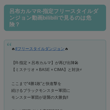
呂布カルマR-指定フリースタイルダ
ンジョン動画bilibiliで見るのは危
険？
🔥
#フリースタイルダンジョン
🔥
【R-指定 × 呂布カルマ】が再び出陣🎤
【ミステリオ × BASE × CIMA】と対決⚡️
ここまで”4勝1敗”と快進撃を
続けるブラックモンスター軍団に
モンスター軍団が逆襲の大勝負‼️