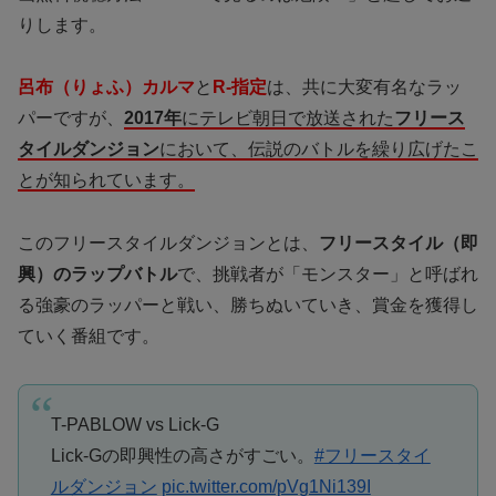
りします。
呂布（りょふ）カルマ
と
R-指定
は、共に大変有名なラッ
パーですが、
2017年
にテレビ朝日で放送された
フリース
タイルダンジョン
において、伝説のバトルを繰り広げたこ
とが知られています。
このフリースタイルダンジョンとは、
フリースタイル（即
興）のラップバトル
で、挑戦者が「モンスター」と呼ばれ
る強豪のラッパーと戦い、勝ちぬいていき、賞金を獲得し
ていく番組です。
T-PABLOW vs Lick-G
Lick-Gの即興性の高さがすごい。
#フリースタイ
ルダンジョン
pic.twitter.com/pVg1Ni139I