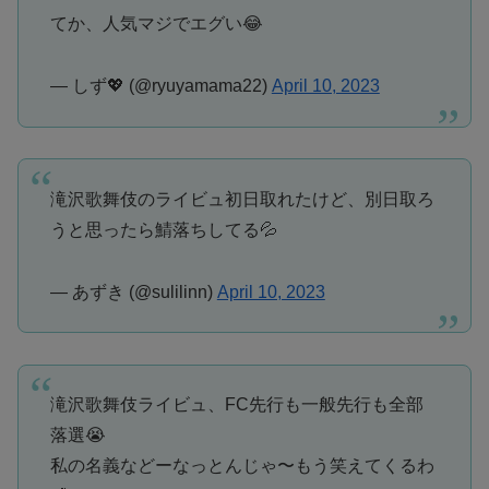
てか、人気マジでエグい😂
— しず💖 (@ryuyamama22)
April 10, 2023
滝沢歌舞伎のライビュ初日取れたけど、別日取ろ
うと思ったら鯖落ちしてる💦
— あずき (@sulilinn)
April 10, 2023
滝沢歌舞伎ライビュ、FC先行も一般先行も全部
落選😭
私の名義などーなっとんじゃ〜もう笑えてくるわ