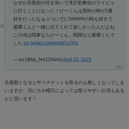
なぜか目黒担の付き添いで滝沢歌舞伎のライビュ
に行くことになった！ひーくんは景時の時が1番
好きだったなぁ☺️ついでにSHARKの時も好きで
紫耀くんと一緒に出てくれて嬉しかったんだよね
この頃は関東ならひーくん、関西なら紫耀くんで
した
pic.twitter.com/lw9dFu7jKh
— yu (@kp_hrn129sho)
April 10, 2023
先着順となると中々チケットを取るのも難しくなってしま
いますが、日にちや曜日によっては取りやすい公演もある
かと思います！