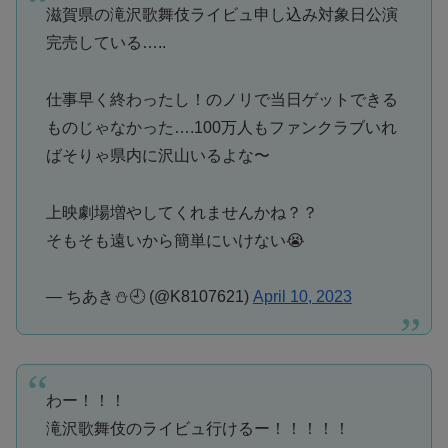
滋賀県の滝沢歌舞伎ライビュ申し込み対象日公演
完売している…..
仕事早く終わったし！のノリで当日ゲットできる
ものじゃなかった….100万人もファンクラブいれ
ばそりゃ県内に沢山いるよな〜
上映劇場増やしてくれませんかね？？
そもそも遠いから簡単にいけない😭
— ちあき⛄️🕘 (@K8107621)
April 10, 2023
わー！！！
滝沢歌舞伎のライビュ行けるー！！！！！