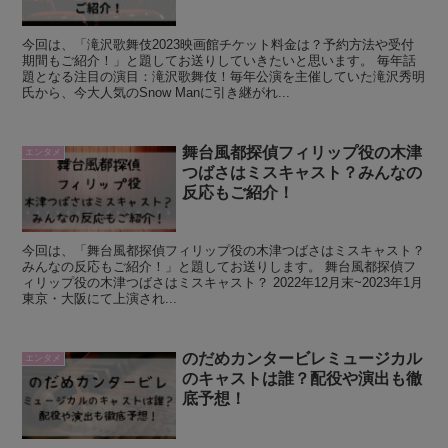
今回は、「滝沢歌舞伎2023映画館チケット料金は？予約方法や受付
期間もご紹介！」と題してお送りしていきたいと思います。 毎年話
題となる注目の演目：滝沢歌舞伎！毎年公演を主催していた滝沢秀明
氏から、今大人気のSnow Manに引き継がれ...
舞台風都探偵フィリップ役の木津
エンタメ
つばさはミスキャスト？みんなの
反応もご紹介！
今回は、「舞台風都探偵フィリップ役の木津つばさはミスキャスト？
みんなの反応もご紹介！」と題してお送りします。 舞台風都探偵フ
ィリップ役の木津つばさはミスキャスト？ 2022年12月末~2023年1月
東京・大阪にて上演され...
のだめカンタービレミュージカル
エンタメ
のキャストは誰？配役や演出も徹
底予想！