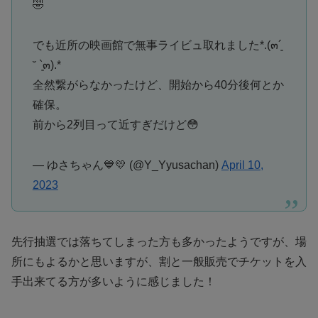
🤣
でも近所の映画館で無事ライビュ取れました*.(๓´͈
˘ `͈๓).*
全然繋がらなかったけど、開始から40分後何とか
確保。
前から2列目って近すぎだけど😳
— ゆさちゃん💙💛 (@Y_Yyusachan)
April 10,
2023
先行抽選では落ちてしまった方も多かったようですが、場
所にもよるかと思いますが、割と一般販売でチケットを入
手出来てる方が多いように感じました！