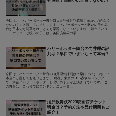
判感想！面白いの面白くないの？
今回は、「ハリーポッター舞台口コミ評価評判感想！面白いの面白く
ないの？」と題してお送りします。 ハリーポッターと呪いの子の舞
台が日本でも開幕され、とても話題になっていますね！ 舞台「ハリ
ー・ポッターと呪いの子」は、英国演劇界の最...
ハリーポッター舞台の向井理の評
舞台
判は？早口でいまいちって本当？
今回は、ハリーポッター舞台の向井理の評判は？早口でいまいちって
本当？と題してお送りします。 現在、東京のTBS赤坂ACTシアター
で、舞台『ハリー・ポッターと呪いの子』が上演されています。 こ
の舞台は、これまでにロンドン、ニューヨ...
滝沢歌舞伎2023映画館チケット
舞台
料金は？予約方法や受付期間もご
紹介！