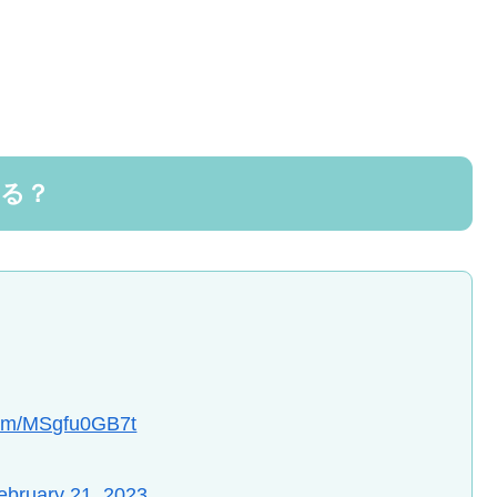
ある？
.com/MSgfu0GB7t
ebruary 21, 2023