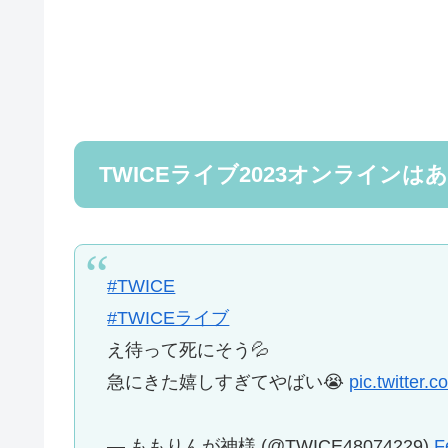
TWICEライブ2023オンラインは
#TWICE
#TWICEライブ
え待って死にそう💦
急にきた嬉しすぎてやばい😭
pic.twitter
— ももりんが神様 (@TWICE48074229)
F