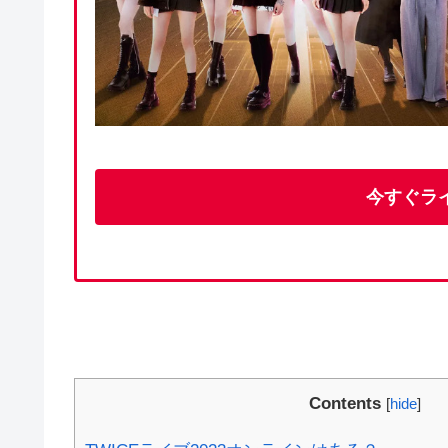
今すぐラ
Contents
[
hide
]