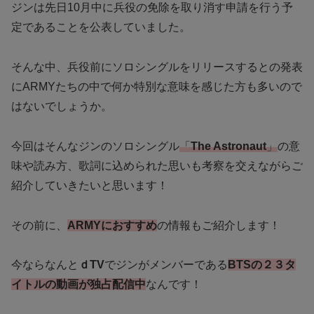
ジンは先日10月中に兵役の免除を取り消す申請を行う予
定であることを公表していました。
そんな中、兵役前にソロシングルをリリースするとの発表
にARMYたちの中で何か特別な意味を感じた方も多いので
はないでしょうか。
今回はそんなジンのソロシングル
「
The Astronaut
」
の意
味や読み方、歌詞に込められた思いも考察を交えながらご
紹介していきたいと思います！
その前に、
ARMYにおすすめ
の情報もご紹介します！
今ならなんと
ｄTV
でジンがメンバーである
BTSの２３タ
イトルの動画が独占配信中
なんです！