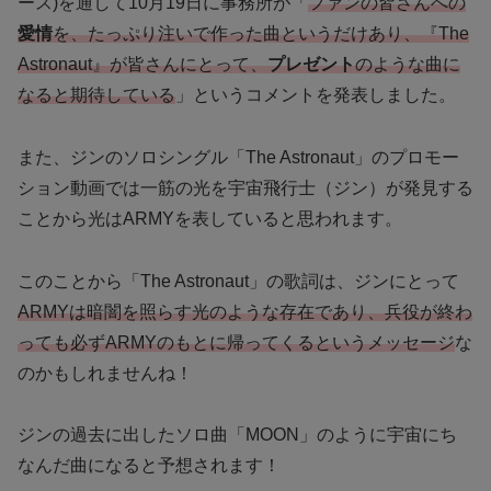
ース)を通して10月19日に事務所が「
ファンの皆さんへの
愛情
を、たっぷり注いで作った曲というだけあり、『The
Astronaut』が皆さんにとって、
プレゼント
のような曲に
なると期待している
」というコメントを発表しました。
また、ジンのソロシングル「The Astronaut」のプロモー
ション動画では一筋の光を宇宙飛行士（ジン）が発見する
ことから光はARMYを表していると思われます。
このことから「The Astronaut」の歌詞は、ジンにとって
ARMYは暗闇を照らす光のような存在であり、兵役が終わ
っても必ずARMYのもとに帰ってくるというメッセージ
な
のかもしれませんね！
ジンの過去に出したソロ曲「MOON」のように宇宙にち
なんだ曲になると予想されます！