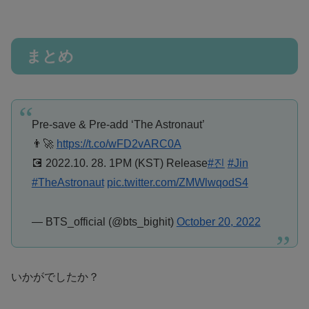
まとめ
Pre-save & Pre-add ‘The Astronaut’
👨‍🚀
https://t.co/wFD2vARC0A
💽 2022.10. 28. 1PM (KST) Release
#진
#Jin
#TheAstronaut
pic.twitter.com/ZMWlwqodS4
— BTS_official (@bts_bighit)
October 20, 2022
いかがでしたか？