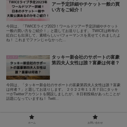
アー予定詳細やチケット一般の買
い方をご紹介！
今回は、「TWICEライブ2023！ワールドツアー予定詳細やチケット
一般の買い方をご紹介！」と題してお送りします。 TWICEは昨年の
紅白にも出演して、素晴らしいパフォーマンスを見せてくれましたよ
ね！ これまでファンじゃなかった...
タッキー新会社のサポートの富豪
エンタメ
第四夫人女性は誰？富豪は何者？
今回は、「タッキー新会社のサポートの富豪第四夫人女性は誰？富豪
は何者？」と題してお送りします。 ２０２２年１１月７日にタッキ
ーがTwitterアカウントを開設しましたが、８日初投稿があったことが
話題になっていますね！ Twitt...
ルセラフィムカズハ人気の理由は
K-POP
なぜ？顔やスタイルから分析！
ホーム
お問い合わせ