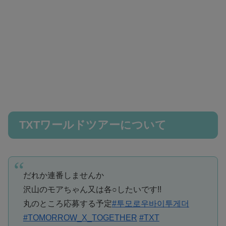
TXTワールドツアーについて
だれか連番しませんか
沢山のモアちゃん又は各○したいです!!
丸のところ応募する予定
#투모로우바이투게더
#TOMORROW_X_TOGETHER
#TXT