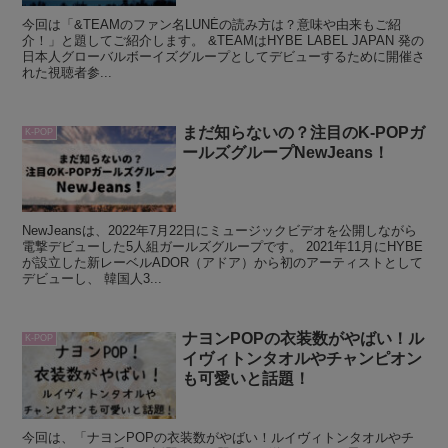
今回は「&TEAMのファン名LUNÉの読み方は？意味や由来もご紹
介！」と題してご紹介します。 &TEAMはHYBE LABEL JAPAN 発の
日本人グローバルボーイズグループとしてデビューするために開催さ
れた視聴者参...
まだ知らないの？注目のK-POPガ
K-POP
ールズグループNewJeans！
NewJeansは、2022年7月22日にミュージックビデオを公開しながら
電撃デビューした5人組ガールズグループです。 2021年11月にHYBE
が設立した新レーベルADOR（アドア）から初のアーティストとして
デビューし、 韓国人3...
ナヨンPOPの衣装数がやばい！ル
K-POP
イヴィトンタオルやチャンピオン
も可愛いと話題！
今回は、「ナヨンPOPの衣装数がやばい！ルイヴィトンタオルやチ