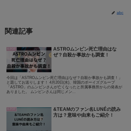
abc
関連記事
ASTROムンビン死亡理由はな
K-POP
ぜ？自殺か事故かも調査！
今回は「ASTROムンビン死亡理由はなぜ？自殺か事故かも調査！」
と題してお送りします！ 4月20日(水)、韓国のボーイズグループ
「ASTRO」のムンビンさんが亡くなったと所属事務所からの発表が
ありました。 ムンビンさんは同じメン...
&TEAMのファン名LUNÉの読み
K-POP
方は？意味や由来もご紹介！