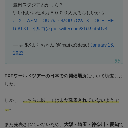
豊田スタジアムかしら？
いいねいいね４万５０００人入るらしいから
#TXT_ASM_TOUR
#TOMORROW_X_TOGETHE
R
#TXT_イルコン
pic.twitter.com/XR49pt5Dv3
— ₀ₓ₁₌$✗まりちゃん (@mariko3desu)
January 16,
2023
TXTワールドツアーの日本での開催場所
について調査しま
した。
しかし、
こちらに関しては
まだ発表されていない
ようで
す
。
まだ発表されていないため、
大阪・埼玉・神奈川・愛知で