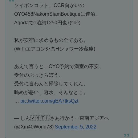
ソイボンコット、CCR向かいの
OYO458NakornSiamBoutiqueに連泊、
Agodaで1泊約1250円也♪(^o^)
私が安宿に求めるもの全てある。
(WiFiエアコン外窓Hシャワー冷蔵庫)
あえて言うと、OYO予約で満室の不安、
受付のぶっきらぼう、
受付に言わんと掃除してくれん、
眺めが悪い、冠水、そんなとこ。
…
pic.twitter.com/gEA7tksQzt
— しん🇻🇳🇹🇭さあ行かう‥東南アジアへ
(@Xin40World78)
September 5, 2022