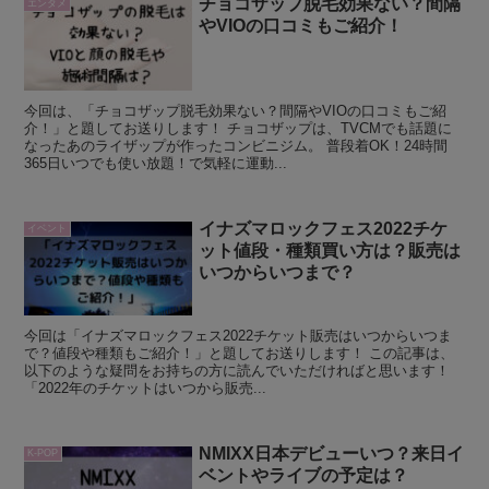
チョコザップ脱毛効果ない？間隔
エンタメ
やVIOの口コミもご紹介！
今回は、「チョコザップ脱毛効果ない？間隔やVIOの口コミもご紹
介！」と題してお送りします！ チョコザップは、TVCMでも話題に
なったあのライザップが作ったコンビニジム。 普段着OK！24時間
365日いつでも使い放題！で気軽に運動...
イナズマロックフェス2022チケ
イベント
ット値段・種類買い方は？販売は
いつからいつまで？
今回は「イナズマロックフェス2022チケット販売はいつからいつま
で？値段や種類もご紹介！」と題してお送りします！ この記事は、
以下のような疑問をお持ちの方に読んでいただければと思います！
「2022年のチケットはいつから販売...
NMIXX日本デビューいつ？来日イ
K-POP
ベントやライブの予定は？