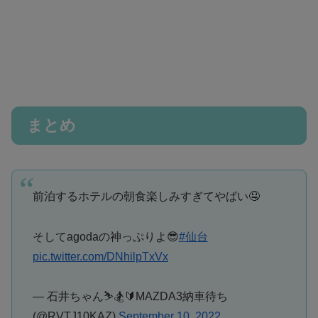
まとめ
前泊するホテルの朝食楽しみすぎてやばい🤤
そしてagodaの神っぷりよ😎
#仙台
pic.twitter.com/DNhilpTxVx
— 石井ちゃん⛷️🏂🔰MAZDA3納車待ち
(@RVTJ10KAZ)
September 10, 2022