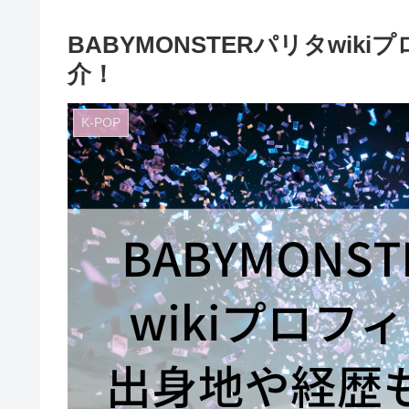
BABYMONSTERパリタwi
介！
K-POP