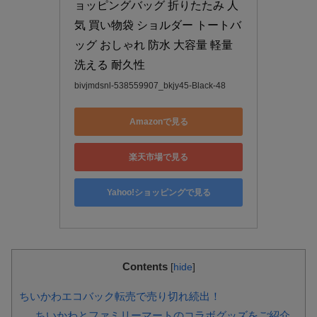
ョッピングバッグ 折りたたみ 人
気 買い物袋 ショルダー トートバ
ッグ おしゃれ 防水 大容量 軽量 
洗える 耐久性
bivjmdsnl-538559907_bkjy45-Black-48
Amazonで見る
楽天市場で見る
Yahoo!ショッピングで見る
Contents
[
hide
]
ちいかわエコバック転売で売り切れ続出！
ちいかわとファミリーマートのコラボグッズをご紹介