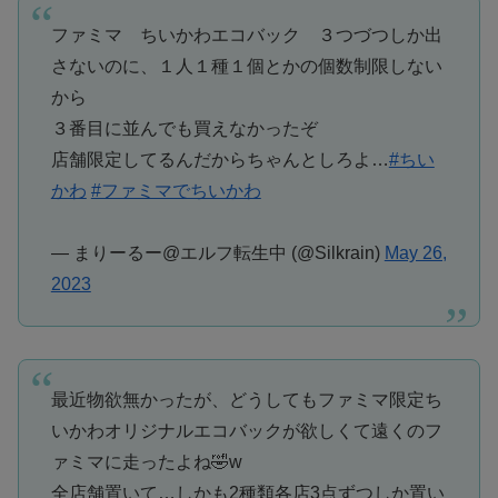
ファミマ ちいかわエコバック ３つづつしか出
さないのに、１人１種１個とかの個数制限しない
から
３番目に並んでも買えなかったぞ
店舗限定してるんだからちゃんとしろよ…
#ちい
かわ
#ファミマでちいかわ
— まりーるー@エルフ転生中 (@Silkrain)
May 26,
2023
最近物欲無かったが、どうしてもファミマ限定ち
いかわオリジナルエコバックが欲しくて遠くのフ
ァミマに走ったよね🤣w
全店舗置いて…しかも2種類各店3点ずつしか置い