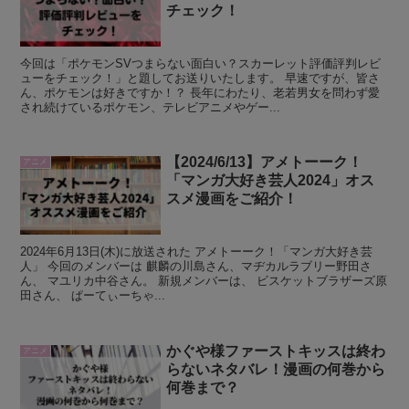
チェック！
今回は「ポケモンSVつまらない面白い？スカーレット評価評判レビ
ューをチェック！」と題してお送りいたします。 早速ですが、皆さ
ん、ポケモンは好きですか！？ 長年にわたり、老若男女を問わず愛
され続けているポケモン、テレビアニメやゲー...
【2024/6/13】アメトーーク！
アニメ
「マンガ大好き芸人2024」オス
スメ漫画をご紹介！
2024年6月13日(木)に放送された アメトーーク！「マンガ大好き芸
人」 今回のメンバーは 麒麟の川島さん、マヂカルラブリー野田さ
ん、 マユリカ中谷さん。 新規メンバーは、 ビスケットブラザーズ原
田さん、 ぱーてぃーちゃ...
かぐや様ファーストキッスは終わ
アニメ
らないネタバレ！漫画の何巻から
何巻まで？