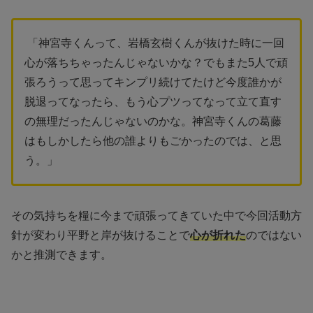
「神宮寺くんって、岩橋玄樹くんが抜けた時に一回
心が落ちちゃったんじゃないかな？でもまた5人で頑
張ろうって思ってキンプリ続けてたけど今度誰かが
脱退ってなったら、もう心プツってなって立て直す
の無理だったんじゃないのかな。神宮寺くんの葛藤
はもしかしたら他の誰よりもごかったのでは、と思
う。」
その気持ちを糧に今まで頑張ってきていた中で今回活動方
針が変わり平野と岸が抜けることで
心が折れた
のではない
かと推測できます。