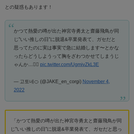
との疑惑もあります！
かつて熱愛の噂が出た神宮寺勇太と齋藤飛鳥が同
じ”いい推しの日”に脱退&卒業発表て、ガセだと
思ってたのに実は事実で急に結婚します〜とかな
ったらどうしようって胸をざわつかせてしまうじ
ゃんか…🤦‍♀️
pic.twitter.com/UgmivZkL3E
— 고토네🍊 (@JAKE_en_corgi)
November 4,
2022
「かつて熱愛の噂が出た神宮寺勇太と齋藤飛鳥が同
じ”いい推しの日”に脱退&卒業発表て、ガセだと思っ