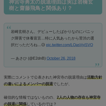
神宮寺勇太の脱退理由は実は岩橋玄
樹と齋藤飛鳥と関係あり？
岩崎玄樹さん、デビューしたばかりなのにパニッ
ク障害で休養宣言…特に人気あったから苦渋の選
択だっただろね…😥
pic.twitter.com/LOasVyiSVO
— あさひ (@E2dnB)
October 26, 2018
実際にコメントで公表された神宮寺の脱退理由は
活動方針
の違いによるメンバーの脱退
でしたが、
確信的な情報ではないものの、
2人の人物の存在も神宮寺
の脱退に関係
しているのでは？