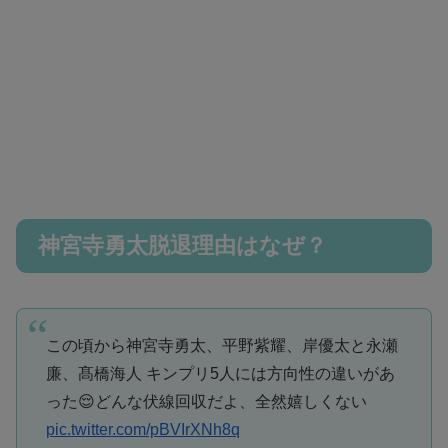
神宮寺勇太脱退理由はなぜ？
この頃から神宮寺勇太、平野紫耀、岸優太と永瀬
廉、髙橋海人 キンプリ5人には方向性の違いがあ
った😌どんな伏線回収だよ、全然嬉しくない
pic.twitter.com/pBVIrXNh8q