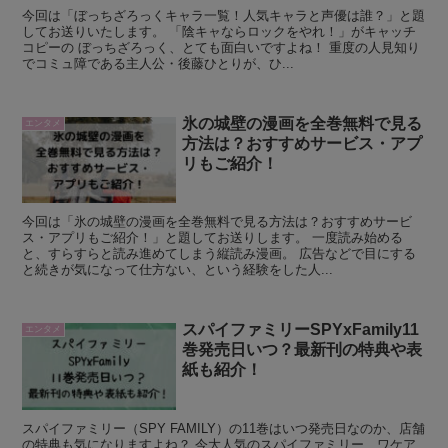
今回は「ぼっちざろっくキャラ一覧！人気キャラと声優は誰？」と題
してお送りいたします。 「陰キャならロックをやれ！」がキャッチ
コピーの ぼっちざろっく、とても面白いですよね！ 重度の人見知り
でコミュ障である主人公・後藤ひとりが、ひ...
氷の城壁の漫画を全巻無料で見る
エンタメ
方法は？おすすめサービス・アプ
リもご紹介！
今回は「氷の城壁の漫画を全巻無料で見る方法は？おすすめサービ
ス・アプリもご紹介！」と題してお送りします。 一度読み始める
と、すらすらと読み進めてしまう縦読み漫画。 広告などで目にする
と続きが気になって仕方ない、という経験をした人...
スパイファミリーSPYxFamily11
エンタメ
巻発売日いつ？最新刊の特典や表
紙も紹介！
スパイファミリー（SPY FAMILY）の11巻はいつ発売日なのか、店舗
の特典も気になりますよね？ 今大人気のスパイファミリー、ワケア