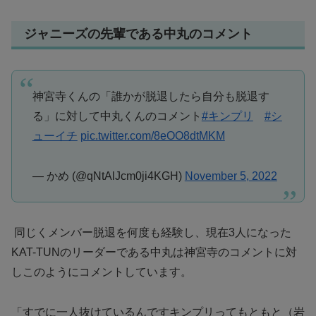
ジャニーズの先輩である中丸のコメント
神宮寺くんの「誰かが脱退したら自分も脱退す
る」に対して中丸くんのコメント
#キンプリ
#シ
ューイチ
pic.twitter.com/8eOO8dtMKM
— かめ (@qNtAlJcm0ji4KGH)
November 5, 2022
同じくメンバー脱退を何度も経験し、現在3人になった
KAT-TUNのリーダーである中丸は神宮寺のコメントに対
しこのようにコメントしています。
「すでに一人抜けているんですキンプリってもともと（岩