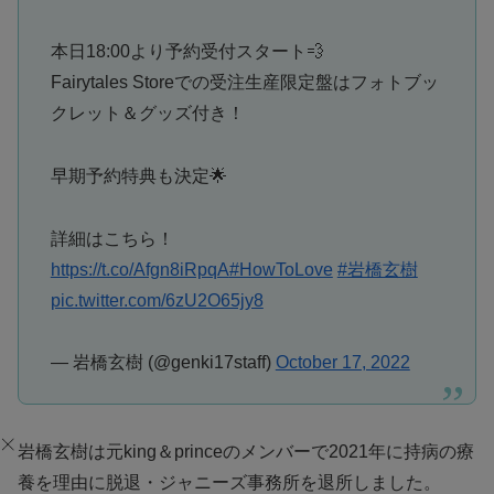
本日18:00より予約受付スタート💨
Fairytales Storeでの受注生産限定盤はフォトブッ
クレット＆グッズ付き！
早期予約特典も決定🌟
詳細はこちら！
https://t.co/Afgn8iRpqA
#HowToLove
#岩橋玄樹
pic.twitter.com/6zU2O65jy8
— 岩橋玄樹 (@genki17staff)
October 17, 2022
岩橋玄樹は元king＆princeのメンバーで2021年に持病の療
養を理由に脱退・ジャニーズ事務所を退所しました。