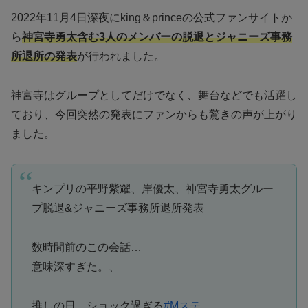
2022年11月4日深夜にking＆princeの公式ファンサイトか
ら
神宮寺勇太含む3人のメンバーの脱退とジャニーズ事務
所退所の発表
が行われました。
神宮寺はグループとしてだけでなく、舞台などでも活躍し
ており、今回突然の発表にファンからも驚きの声が上がり
ました。
キンプリの平野紫耀、岸優太、神宮寺勇太グルー
プ脱退&ジャニーズ事務所退所発表
数時間前のこの会話…
意味深すぎた。、
推しの日…ショック過ぎる
#Mステ