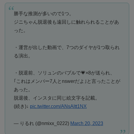
勝手な推測が多いので1つ。
ジニちゃん脱退後も遠回しに触れられることがあ
った。
・運営が出した動画で、7つのダイヤが1つ取られ
る演出。
・脱退前、ソリュンのバブルで💗×8が送られ、
｢これはメンバー7人とnswerだよ｣と言ったことが
あった。
脱退後、インスタに同じ絵文字を記載。
(続き)↓
pic.twitter.com/ANsAltt1NX
— りるれ (@nmixx_0222)
March 20, 2023