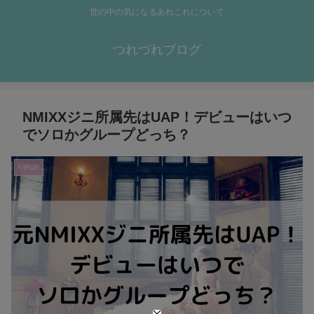
世の中の気になるあれこれについて
つれづれブログ
NMIXXジニ所属先はUAP！デビューはいつ
でソロかグループどっち？
K-POP