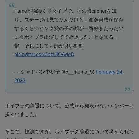
Fameが物凄くドタイプで、その時ciipherを知
り、ステージは見てたんだけど、画像何枚か保存
するくらいピンク髪の子の顔が一番好きだったの
に今ボイプラ出演してて辞退したことを知る←
鬱 それにしても顔が良い‼️‼️‼️‼️
pic.twitter.com/iazUlOAdeD
— シャドバン中桃子 (@__momo_5)
February 14,
2023
ボイプラの辞退について、公式から発表がないメンバーも
多くいました。
そこで、憶測ですが、ボイプラの辞退について考えられる