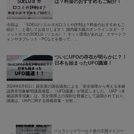
は？料金のおすすめもご紹介！
今回は、「SOELUソエルヨガ口コミや評判は？料金のおすすめもご
紹介！」と題してお送りします！ 国内最大級のオンラインヨガ・フ
ィットネスのSOELU（ソエル）！ ネット環境があれば、スマートフ
ォンやタブレット・PCなどを使って、...
ついにUFOの存在が明らかに？！
エンタメ
日本も始まったUFO議連！
2024年6月6日に 超党派の国会議員による「安全保障から考える未確
認異常現象解明議員連盟」（UFO議連）が発足しました。 UAP（未
確認異常現象）は、安全保障上の深刻な脅威として認識されており、
議連は、UAPに関する情報収集・分析...
ジュラシックワールド炎の王国メイジー