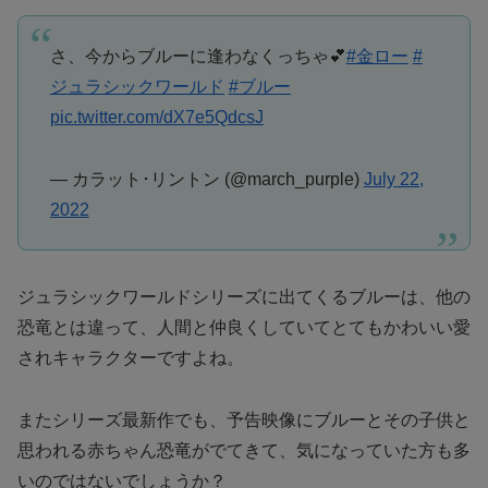
さ、今からブルーに逢わなくっちゃ💕
#金ロー
#
ジュラシックワールド
#ブルー
pic.twitter.com/dX7e5QdcsJ
— カラット･リントン (@march_purple)
July 22,
2022
ジュラシックワールドシリーズに出てくるブルーは、他の
恐竜とは違って、人間と仲良くしていてとてもかわいい愛
されキャラクターですよね。
またシリーズ最新作でも、予告映像にブルーとその子供と
思われる赤ちゃん恐竜がでてきて、気になっていた方も多
いのではないでしょうか？