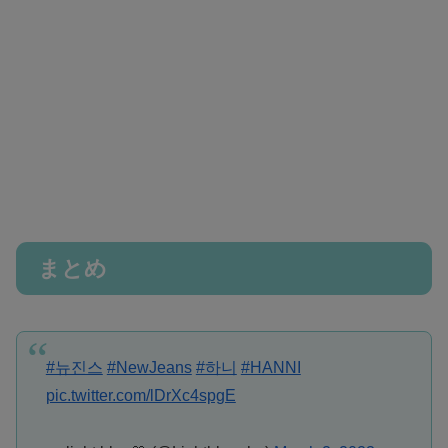
まとめ
#뉴진스
#NewJeans
#하니
#HANNI
pic.twitter.com/lDrXc4spgE