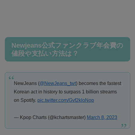
Newjeans公式ファンクラブ年会費の
値段や支払い方法は？
NewJeans (
@NewJeans_twt
) becomes the fastest
Korean act in history to surpass 1 billion streams
on Spotify.
pic.twitter.com/Gvf2kloNop
— Kpop Charts (@kchartsmaster)
March 8, 2023