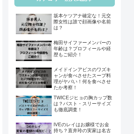
坂本ケツアナ確定な！元交
際女性は誰で顔画像や名前
は？
梅田サイファーメンバーの
年齢は？プロフィールや経
歴もご紹介！
メイドインアビスのワズキ
ャンが食べさせたスープ料
理がヤバい！何を食べさせ
たか考察！
TWICEジヒョの胸カップ数
は？バスト・スリーサイズ
も徹底調査！
IVEのレイはお嬢様でお金
持ち？直井玲の実家は名古